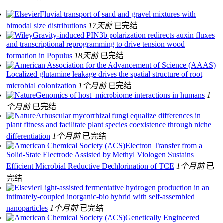
Fluvial transport of sand and gravel mixtures with
bimodal size distributions
17天前
已完结
Gravity‐induced PIN3b polarization redirects auxin fluxes
and transcriptional reprogramming to drive tension wood
formation in Populus
18天前
已完结
Localized glutamine leakage drives the spatial structure of root
microbial colonization
1个月前
已完结
Genomics of host–microbiome interactions in humans
1
个月前
已完结
Arbuscular mycorrhizal fungi equalize differences in
plant fitness and facilitate plant species coexistence through niche
differentiation
1个月前
已完结
Electron Transfer from a
Solid-State Electrode Assisted by Methyl Viologen Sustains
Efficient Microbial Reductive Dechlorination of TCE
1个月前
已
完结
Light-assisted fermentative hydrogen production in an
intimately-coupled inorganic-bio hybrid with self-assembled
nanoparticles
1个月前
已完结
Genetically Engineered