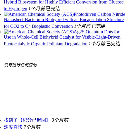
Hybrid Biosystem for Highly Efficient Conversion from Glucose
to Hydrogen
1个月前
已完结
Photodriven Carbon Nitride
Nanosheet-Bacterium Biohybrid with an Encapsulation Structure
for CO2 to C4 Bioplastic Conversion
1个月前
已完结
Ag2S Quantum Dots for
Use in Whole-Cell Biohybrid Catalyst for Visible-Light-Driven
Photocatalytic Organic Pollutant Degradation
1个月前
已完结
没有进行任何应助
找到了【积分已退回】
3个月前
速度真快
7个月前