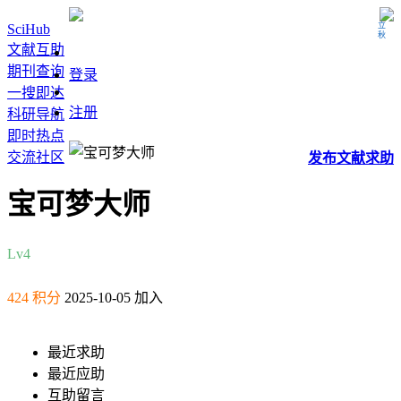
立秋
SciHub
文献互助
期刊查询
登录
一搜即达
注册
科研导航
即时热点
交流社区
发布
文献
求助
宝可梦大师
Lv4
424 积分
2025-10-05 加入
最近求助
最近应助
互助留言