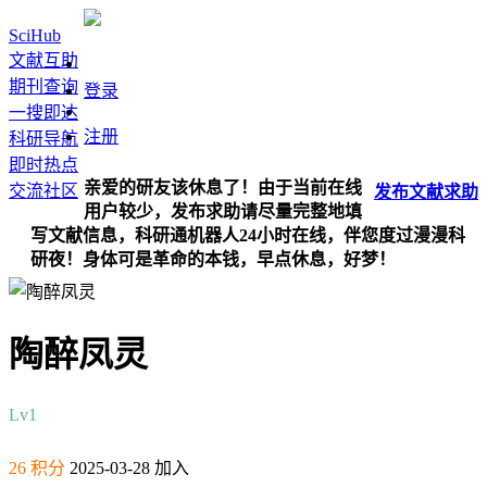
SciHub
文献互助
期刊查询
登录
一搜即达
注册
科研导航
即时热点
亲爱的研友该休息了！由于当前在线
交流社区
发布
文献
求助
用户较少，发布求助请尽量完整地填
写文献信息，科研通机器人24小时在线，伴您度过漫漫科
研夜！身体可是革命的本钱，早点休息，好梦！
陶醉凤灵
Lv1
26 积分
2025-03-28 加入