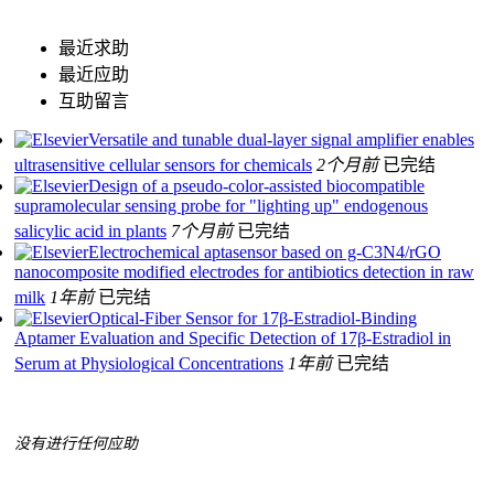
最近求助
最近应助
互助留言
Versatile and tunable dual-layer signal amplifier enables
ultrasensitive cellular sensors for chemicals
2个月前
已完结
Design of a pseudo-color-assisted biocompatible
supramolecular sensing probe for "lighting up" endogenous
salicylic acid in plants
7个月前
已完结
Electrochemical aptasensor based on g-C3N4/rGO
nanocomposite modified electrodes for antibiotics detection in raw
milk
1年前
已完结
Optical-Fiber Sensor for 17β-Estradiol-Binding
Aptamer Evaluation and Specific Detection of 17β-Estradiol in
Serum at Physiological Concentrations
1年前
已完结
没有进行任何应助