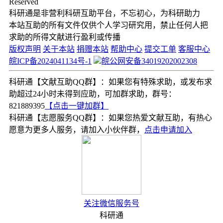
Reserved
科研通是非营利科研互助平台，不忘初心，为科研助力
本站互助的所有文件仅供个人学习研究用，禁止任何人把
求助的所得文献进行盈利或传播
版权声明
关于本站
捐赠本站
帮助中心
提交工单
客服中心
皖ICP备2024041134号-1
皖公网安备34019202002308
科研通【文献互助QQ群】：如果您有特殊求助，或发布求
助超过24小时未得到应助，可加群求助，群号：
821889395
【点击一键加群】
科研通【志愿服务QQ群】：如果您热爱文献互助，有热心
愿意为更多人服务，请加入小伙伴群，
点击申请加入
关注微信服务号
科研通