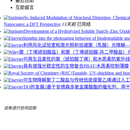
最近应助
互助留言
Sc-Induced Modulation of Structural Distortion, Chemical
Nanocages: a DFT Perspective
13天前
已完结
Development of a Hydrolyzed Soluble Starch–Zinc Oxide
Insights into the photoaging behavior of biodegradable and
利用风化试验室和激光照射加速聚（乳酸）光降解—
聚（丁烯琥珀酸盐）和聚（丁烯琥珀酸-共二甲酸盐）
可再生且柔性的聚（琥珀酸丁烯）和木质素防紫外线
具有增强光稳定性的生物复合PBAT/木质素吹制薄膜
Tunable, UV-shielding and bio
可生物降解聚丁二酸盐与传统低密度聚乙烯通过人
TiO的发展2基于安德森多氧金属酸酯的催化剂，用
没有进行任何应助