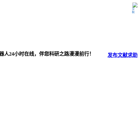
立秋
器人24小时在线，伴您科研之路漫漫前行！
发布
文献
求助