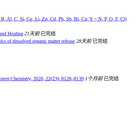
 Al, C, Si, Ge, Li, Zn, Cd, Pb, Sb, Bi, Cu; Y = N, P, O, F, Cl)
und Healing
21天前
已完结
cs of dissolved organic matter release
28天前
已完结
Green Chemistry, 2020, 22(23): 8128–8139
1个月前
已完结