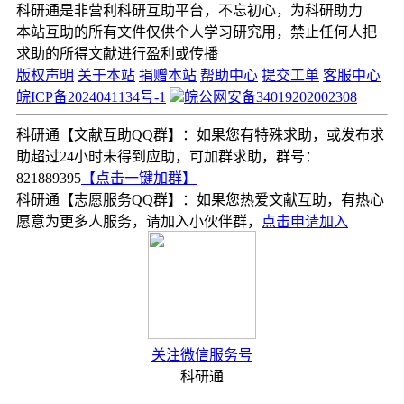
科研通是非营利科研互助平台，不忘初心，为科研助力
本站互助的所有文件仅供个人学习研究用，禁止任何人把
求助的所得文献进行盈利或传播
版权声明
关于本站
捐赠本站
帮助中心
提交工单
客服中心
皖ICP备2024041134号-1
皖公网安备34019202002308
科研通【文献互助QQ群】：如果您有特殊求助，或发布求
助超过24小时未得到应助，可加群求助，群号：
821889395
【点击一键加群】
科研通【志愿服务QQ群】：如果您热爱文献互助，有热心
愿意为更多人服务，请加入小伙伴群，
点击申请加入
关注微信服务号
科研通