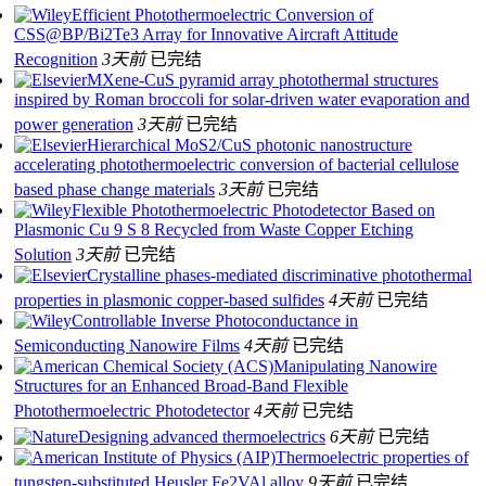
Efficient Photothermoelectric Conversion of
CSS@BP/Bi2Te3 Array for Innovative Aircraft Attitude
Recognition
3天前
已完结
MXene-CuS pyramid array photothermal structures
inspired by Roman broccoli for solar-driven water evaporation and
power generation
3天前
已完结
Hierarchical MoS2/CuS photonic nanostructure
accelerating photothermoelectric conversion of bacterial cellulose
based phase change materials
3天前
已完结
Flexible Photothermoelectric Photodetector Based on
Plasmonic Cu 9 S 8 Recycled from Waste Copper Etching
Solution
3天前
已完结
Crystalline phases-mediated discriminative photothermal
properties in plasmonic copper-based sulfides
4天前
已完结
Controllable Inverse Photoconductance in
Semiconducting Nanowire Films
4天前
已完结
Manipulating Nanowire
Structures for an Enhanced Broad-Band Flexible
Photothermoelectric Photodetector
4天前
已完结
Designing advanced thermoelectrics
6天前
已完结
Thermoelectric properties of
tungsten-substituted Heusler Fe2VAl alloy
9天前
已完结