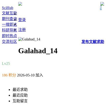
立秋
SciHub
文献互助
期刊查询
登录
一搜即达
注册
科研导航
即时热点
交流社区
发布
文献
求助
Galahad_14
Lv2
5
186 积分
2026-05-10 加入
最近求助
最近应助
互助留言