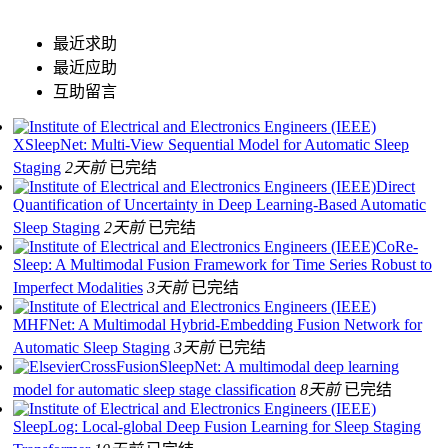
最近求助
最近应助
互助留言
XSleepNet: Multi-View Sequential Model for Automatic Sleep
Staging
2天前
已完结
Direct
Quantification of Uncertainty in Deep Learning-Based Automatic
Sleep Staging
2天前
已完结
CoRe-
Sleep: A Multimodal Fusion Framework for Time Series Robust to
Imperfect Modalities
3天前
已完结
MHFNet: A Multimodal Hybrid-Embedding Fusion Network for
Automatic Sleep Staging
3天前
已完结
CrossFusionSleepNet: A multimodal deep learning
model for automatic sleep stage classification
8天前
已完结
SleepLog: Local-global Deep Fusion Learning for Sleep Staging