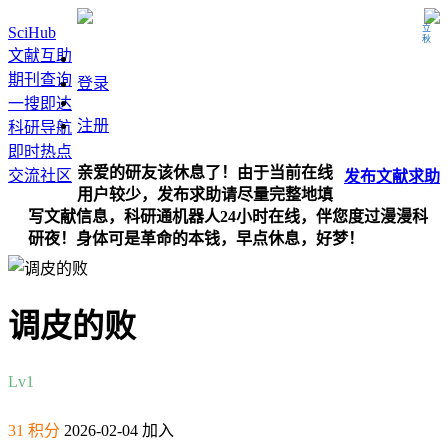
立秋
SciHub
文献互助
期刊查询
登录
一搜即达
注册
科研导航
即时热点
亲爱的研友该休息了！由于当前在线
交流社区
发布
文献
求助
用户较少，发布求助请尽量完整地填
写文献信息，科研通机器人24小时在线，伴您度过漫漫科
研夜！身体可是革命的本钱，早点休息，好梦！
调皮的败
Lv1
31 积分
2026-02-04 加入