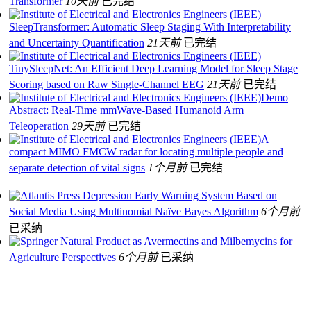
Transformer
10天前
已完结
SleepTransformer: Automatic Sleep Staging With Interpretability
and Uncertainty Quantification
21天前
已完结
TinySleepNet: An Efficient Deep Learning Model for Sleep Stage
Scoring based on Raw Single-Channel EEG
21天前
已完结
Demo
Abstract: Real-Time mmWave-Based Humanoid Arm
Teleoperation
29天前
已完结
A
compact MIMO FMCW radar for locating multiple people and
separate detection of vital signs
1个月前
已完结
Depression Early Warning System Based on
Social Media Using Multinomial Naïve Bayes Algorithm
6个月前
已采纳
Natural Product as Avermectins and Milbemycins for
Agriculture Perspectives
6个月前
已采纳