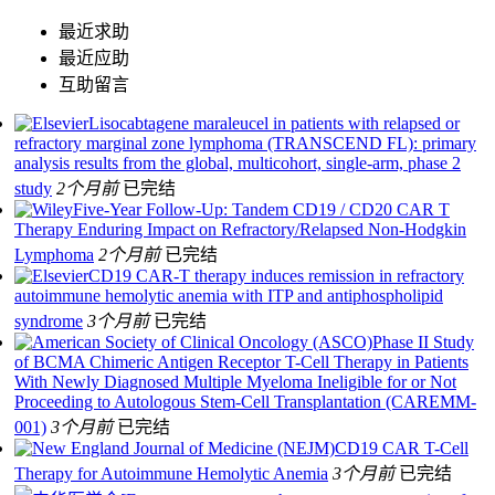
最近求助
最近应助
互助留言
Lisocabtagene maraleucel in patients with relapsed or
refractory marginal zone lymphoma (TRANSCEND FL): primary
analysis results from the global, multicohort, single-arm, phase 2
study
2个月前
已完结
Five‐Year Follow‐Up: Tandem CD19 / CD20 CAR T
Therapy Enduring Impact on Refractory/Relapsed Non‐Hodgkin
Lymphoma
2个月前
已完结
CD19 CAR-T therapy induces remission in refractory
autoimmune hemolytic anemia with ITP and antiphospholipid
syndrome
3个月前
已完结
Phase II Study
of BCMA Chimeric Antigen Receptor T-Cell Therapy in Patients
With Newly Diagnosed Multiple Myeloma Ineligible for or Not
Proceeding to Autologous Stem-Cell Transplantation (CAREMM-
001)
3个月前
已完结
CD19 CAR T-Cell
Therapy for Autoimmune Hemolytic Anemia
3个月前
已完结