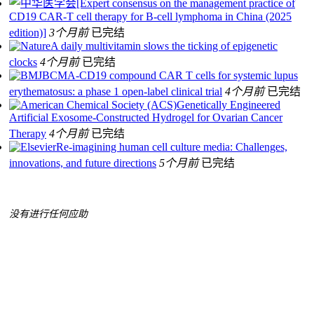
[Expert consensus on the management practice of
CD19 CAR-T cell therapy for B-cell lymphoma in China (2025
edition)]
3个月前
已完结
A daily multivitamin slows the ticking of epigenetic
clocks
4个月前
已完结
BCMA-CD19 compound CAR T cells for systemic lupus
erythematosus: a phase 1 open-label clinical trial
4个月前
已完结
Genetically Engineered
Artificial Exosome-Constructed Hydrogel for Ovarian Cancer
Therapy
4个月前
已完结
Re-imagining human cell culture media: Challenges,
innovations, and future directions
5个月前
已完结
没有进行任何应助