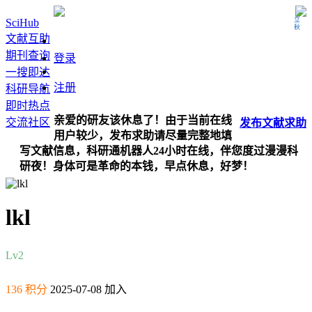
立秋
SciHub
文献互助
期刊查询
登录
一搜即达
注册
科研导航
即时热点
亲爱的研友该休息了！由于当前在线
交流社区
发布
文献
求助
用户较少，发布求助请尽量完整地填
写文献信息，科研通机器人24小时在线，伴您度过漫漫科
研夜！身体可是革命的本钱，早点休息，好梦！
lkl
Lv2
136 积分
2025-07-08 加入