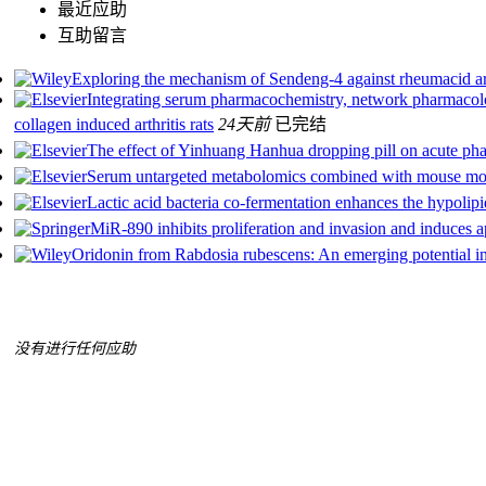
最近应助
互助留言
Exploring the mechanism of Sendeng‐4 against rheumacid ar
Integrating serum pharmacochemistry, network pharmacolo
collagen induced arthritis rats
24天前
已完结
The effect of Yinhuang Hanhua dropping pill on acute ph
Serum untargeted metabolomics combined with mouse model
Lactic acid bacteria co-fermentation enhances the hypoli
MiR-890 inhibits proliferation and invasion and induces ap
Oridonin from Rabdosia rubescens: An emerging potential i
没有进行任何应助