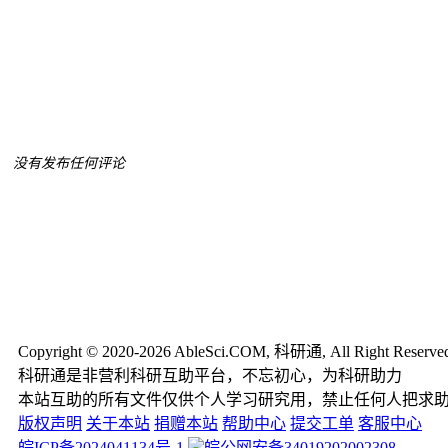
没有发布任何评论
Copyright © 2020-2026 AbleSci.COM, 科研通, All Right Reserve
科研通是非营利科研互助平台，不忘初心，为科研助力
本站互助的所有文件仅供个人学习研究用，禁止任何人把求
版权声明
关于本站
捐赠本站
帮助中心
提交工单
客服中心
皖ICP备2024041134号-1
皖公网安备34019202002308