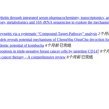
thritis through integrated serum pharmacochemistry, transcriptomics,
gy, metabolomics and 16S rRNA sequencing to explore the mechanism of
aryngitis via a systematic “Compound-Target-Pathway” analysis
2个月
s reveals potential mechanisms of ChengShu QingChu decoction for th
pidemic potential of kombucha
4个月前
已完结
optosis in triple-negative breast cancer cells by targeting CD147
8个
n cancer therapy – A comprehensive review
8个月前
已完结