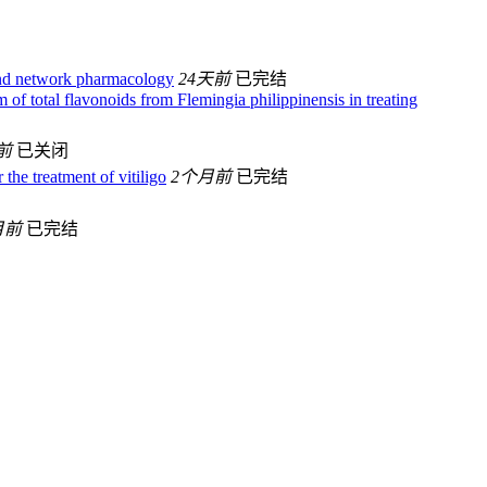
 and network pharmacology
24天前
已完结
 total flavonoids from Flemingia philippinensis in treating
前
已关闭
e treatment of vitiligo
2个月前
已完结
月前
已完结