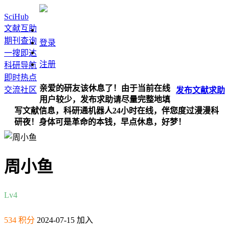
SciHub
文献互助
期刊查询
登录
一搜即达
注册
科研导航
即时热点
亲爱的研友该休息了！由于当前在线
交流社区
发布
文献
求助
用户较少，发布求助请尽量完整地填
写文献信息，科研通机器人24小时在线，伴您度过漫漫科
研夜！身体可是革命的本钱，早点休息，好梦！
周小鱼
Lv4
534 积分
2024-07-15 加入