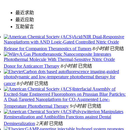
最近求助
最近应助
互助留言
Acid/NIR Dual-Responsive
Nanoplatform with AND Logic-Gated Controlled Nitric Oxide
Release for Companion Theranostics of Tumors
8小时前
已完结
A Gas Phototheranostic Nanocomposite Integrates
Photothermal Molecule With Thermal‐Sensitive Nitric Oxide
Donor for Anticancer Therapy
8小时前
已完结
Carbon dots based autofluorescence imaging-guided
photodynamic and low-temperature photothermal therapy for
cancer
8小时前
已完结
Interfacial Assembly of
Excited-State Engineered Fluorophores on Prussian Blue Particles:
A Dual-Targeted Nanoplatform for CO-Augmented Low-
Temperature Photothermal Therapy
9小时前
已完结
Polyzwitterion Manipulates
Remineralization and Antibiofilm Functions against Dental
Demineralization
2天前
已完结
cGAMP-targeting injectable hydrogel system promotes