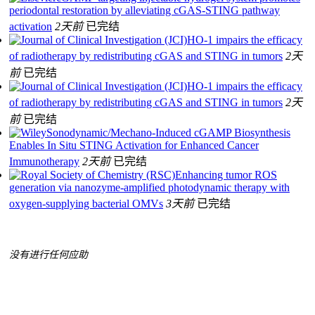
periodontal restoration by alleviating cGAS-STING pathway
activation
2天前
已完结
HO-1 impairs the efficacy
of radiotherapy by redistributing cGAS and STING in tumors
2天
前
已完结
HO-1 impairs the efficacy
of radiotherapy by redistributing cGAS and STING in tumors
2天
前
已完结
Sonodynamic/Mechano‐Induced cGAMP Biosynthesis
Enables In Situ STING Activation for Enhanced Cancer
Immunotherapy
2天前
已完结
Enhancing tumor ROS
generation via nanozyme-amplified photodynamic therapy with
oxygen-supplying bacterial OMVs
3天前
已完结
没有进行任何应助