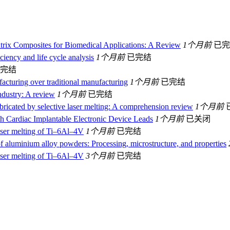
atrix Composites for Biomedical Applications: A Review
1个月前
已完
ciency and life cycle analysis
1个月前
已完结
完结
facturing over traditional manufacturing
1个月前
已完结
ndustry: A review
1个月前
已完结
abricated by selective laser melting: A comprehension review
1个月前
th Cardiac Implantable Electronic Device Leads
1个月前
已关闭
laser melting of Ti–6Al–4V
1个月前
已完结
f aluminium alloy powders: Processing, microstructure, and properties
laser melting of Ti–6Al–4V
3个月前
已完结