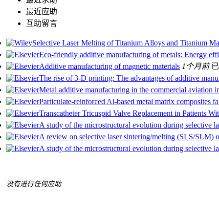
最近应助
互助留言
Selective Laser Melting of Titanium Alloys and Titanium M
Eco-friendly additive manufacturing of metals: Energy effi
Additive manufacturing of magnetic materials
1个月前
已
The rise of 3-D printing: The advantages of additive manu
Metal additive manufacturing in the commercial aviation i
Particulate-reinforced Al-based metal matrix composites f
Transcatheter Tricuspid Valve Replacement in Patients Wi
A study of the microstructural evolution during selective 
A review on selective laser sintering/melting (SLS/SLM) o
A study of the microstructural evolution during selective 
没有进行任何应助