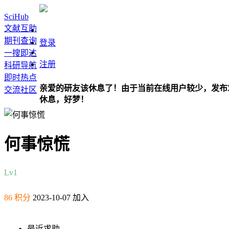
SciHub
文献互助
期刊查询
登录
一搜即达
注册
科研导航
即时热点
亲爱的研友该休息了！由于当前在线用户较少，发布
交流社区
休息，好梦！
何事惊慌
Lv1
86 积分
2023-10-07 加入
最近求助