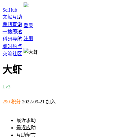
SciHub
文献互助
期刊查询
登录
一搜即达
注册
科研导航
即时热点
交流社区
大虾
Lv3
290 积分
2022-09-21 加入
最近求助
最近应助
互助留言