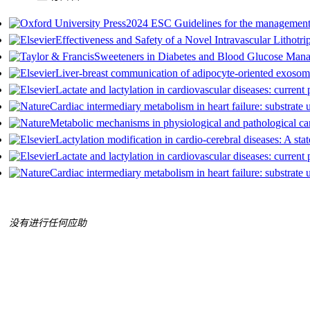
2024 ESC Guidelines for the management
Effectiveness and Safety of a Novel Intravascular Litho
Sweeteners in Diabetes and Blood Glucose Manag
Liver-breast communication of adipocyte-oriented exoso
Lactate and lactylation in cardiovascular diseases: current
Cardiac intermediary metabolism in heart failure: substrate u
Metabolic mechanisms in physiological and pathological c
Lactylation modification in cardio-cerebral diseases: A stat
Lactate and lactylation in cardiovascular diseases: current
Cardiac intermediary metabolism in heart failure: substrate u
没有进行任何应助