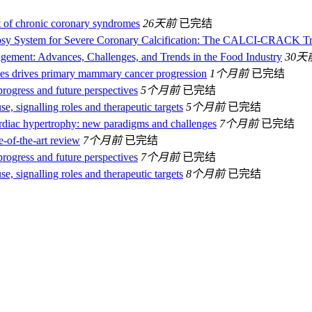
 of chronic coronary syndromes
26天前
已完结
tripsy System for Severe Coronary Calcification: The CALCI-CRACK Tr
ement: Advances, Challenges, and Trends in the Food Industry
30天
mes drives primary mammary cancer progression
1个月前
已完结
 progress and future perspectives
5个月前
已完结
se, signalling roles and therapeutic targets
5个月前
已完结
ardiac hypertrophy: new paradigms and challenges
7个月前
已完结
e-of-the-art review
7个月前
已完结
 progress and future perspectives
7个月前
已完结
se, signalling roles and therapeutic targets
8个月前
已完结