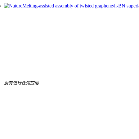
Melting-assisted assembly of twisted graphene/h-BN superlat
没有进行任何应助