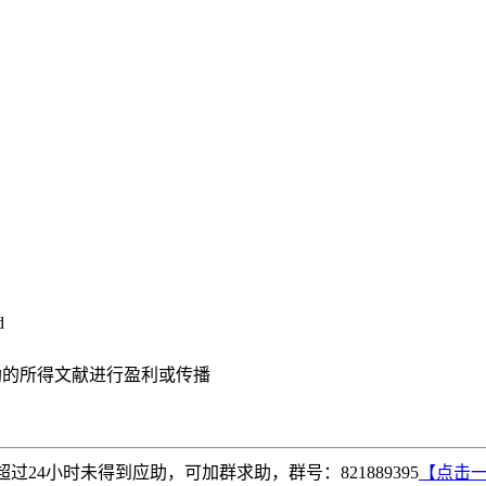
d
助的所得文献进行盈利或传播
4小时未得到应助，可加群求助，群号：821889395
【点击