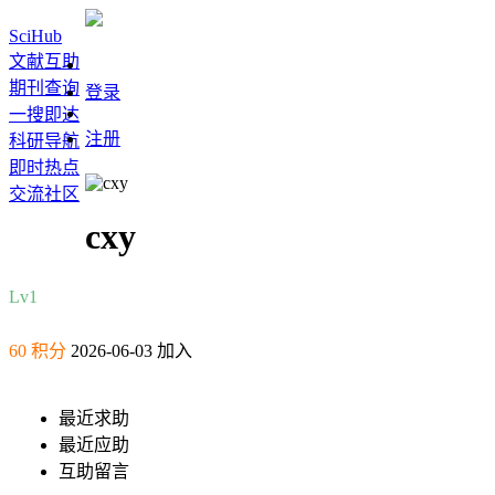
SciHub
文献互助
期刊查询
登录
一搜即达
注册
科研导航
即时热点
交流社区
cxy
Lv1
60 积分
2026-06-03 加入
最近求助
最近应助
互助留言