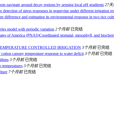
ots navigate around decay regions by sensing local pH gradients
27天
 detection of stress responses in grapevine under different irrigation r
re difference and estimating its environmental response in two rice cult
eries model with periodic variation
2个月前
已完结
Coordinated stomatal, mesophyll, and biochemi
EMPERATURE CONTROLLED IRRIGATION
3个月前
已完结
of cotton canopy temperature response to water deficit
3个月前
已完结
ithms
3个月前
已完结
p temperatures
3个月前
已完结
lture
7个月前
已完结