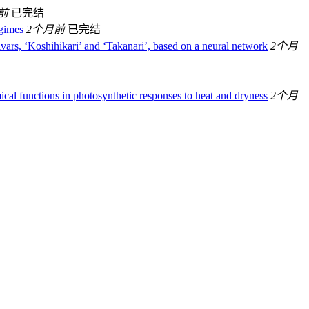
前
已完结
egimes
2个月前
已完结
ivars, ‘Koshihikari’ and ‘Takanari’, based on a neural network
2个月
cal functions in photosynthetic responses to heat and dryness
2个月