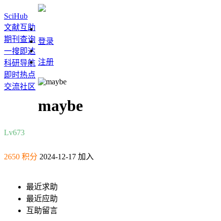
SciHub
文献互助
期刊查询
登录
一搜即达
注册
科研导航
即时热点
交流社区
maybe
Lv6
73
2650 积分
2024-12-17 加入
最近求助
最近应助
互助留言