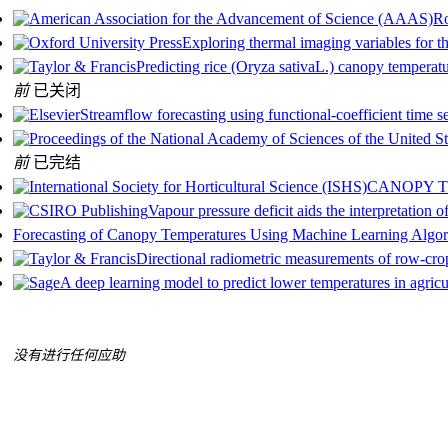
Ro
Exploring thermal imaging variables for the
Predicting rice (Oryza sativaL.) canopy temperatu
前
已关闭
Streamflow forecasting using functional-coefficient time s
前
已完结
CANOPY T
Vapour pressure deficit aids the interpretation 
Forecasting of Canopy Temperatures Using Machine Learning Algor
Directional radiometric measurements of row-cro
A deep learning model to predict lower temperatures in agricu
没有进行任何应助