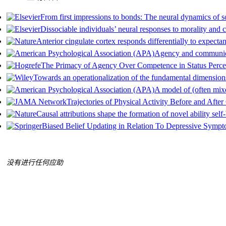
From first impressions to bonds: The neural dynamics of so
Dissociable individuals’ neural responses to morality and
Anterior cingulate cortex responds differentially to expectan
Agency and communion 
The Primacy of Agency Over Competence in Status Perce
Towards an operationalization of the fundamental dimension
A model of (often mix
Trajectories of Physical Activity Before and Aft
Causal attributions shape the formation of novel ability self-
Biased Belief Updating in Relation To Depressive Sympt
没有进行任何应助