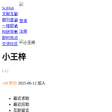
SciHub
文献互助
期刊查询
登录
一搜即达
注册
科研导航
即时热点
交流社区
小王梓
Lv2
148 积分
2025-06-12 加入
最近求助
最近应助
互助留言