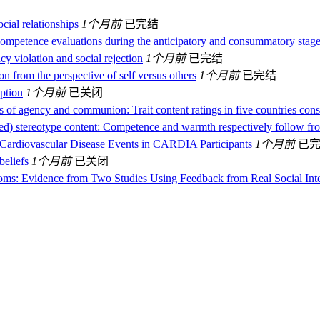
cial relationships
1个月前
已完结
 competence evaluations during the anticipatory and consummatory stag
cy violation and social rejection
1个月前
已完结
from the perspective of self versus others
1个月前
已完结
ption
1个月前
已关闭
s of agency and communion: Trait content ratings in five countries con
ed) stereotype content: Competence and warmth respectively follow fro
er Cardiovascular Disease Events in CARDIA Participants
1个月前
已
beliefs
1个月前
已关闭
oms: Evidence from Two Studies Using Feedback from Real Social Inte