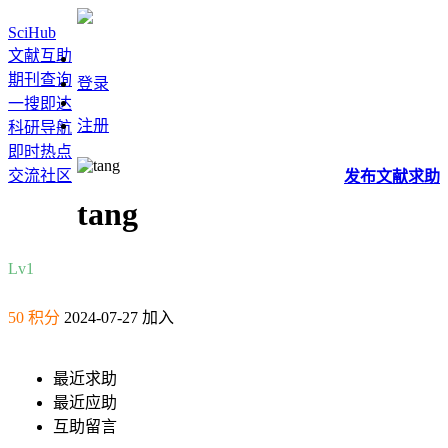
SciHub
文献互助
期刊查询
登录
一搜即达
注册
科研导航
即时热点
交流社区
发布
文献
求助
tang
Lv1
50 积分
2024-07-27 加入
最近求助
最近应助
互助留言