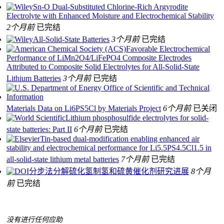
Sn‐O Dual‐Substituted Chlorine‐Rich Argyrodite
Electrolyte with Enhanced Moisture and Electrochemical Stability
2个月前
已完结
All‐Solid‐State Batteries
3个月前
已完结
Favorable Electrochemical
Performance of LiMn2O4/LiFePO4 Composite Electrodes
Attributed to Composite Solid Electrolytes for All-Solid-State
Lithium Batteries
3个月前
已完结
Materials Data on Li6PS5Cl by Materials Project
6个月前
已关闭
Lithium phosphosulfide electrolytes for solid-
state batteries: Part II
6个月前
已完结
Tin-based dual-modification enabling enhanced air
stability and electrochemical performance for Li5.5PS4.5Cl1.5 in
all-solid-state lithium metal batteries
7个月前
已完结
分步法分解硫化氢制氢和硫黄催化剂研究进展
8个月
前
已完结
没有进行任何应助