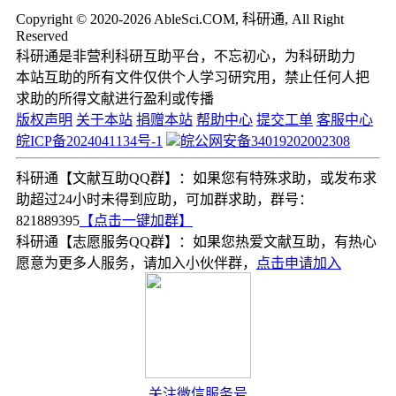
Copyright © 2020-2026 AbleSci.COM, 科研通, All Right
Reserved
科研通是非营利科研互助平台，不忘初心，为科研助力
本站互助的所有文件仅供个人学习研究用，禁止任何人把
求助的所得文献进行盈利或传播
版权声明
关于本站
捐赠本站
帮助中心
提交工单
客服中心
皖ICP备2024041134号-1
皖公网安备34019202002308
科研通【文献互助QQ群】：如果您有特殊求助，或发布求
助超过24小时未得到应助，可加群求助，群号：
821889395
【点击一键加群】
科研通【志愿服务QQ群】：如果您热爱文献互助，有热心
愿意为更多人服务，请加入小伙伴群，
点击申请加入
关注微信服务号