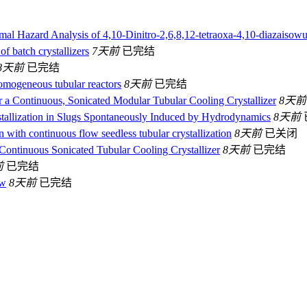
l Hazard Analysis of 4,10-Dinitro-2,6,8,12-tetraoxa-4,10-diazaisowur
of batch crystallizers
7天前
已完结
8天前
已完结
homogeneous tubular reactors
8天前
已完结
for a Continuous, Sonicated Modular Tubular Cooling Crystallizer
8天前
tallization in Slugs Spontaneously Induced by Hydrodynamics
8天前
n with continuous flow seedless tubular crystallization
8天前
已关闭
Continuous Sonicated Tubular Cooling Crystallizer
8天前
已完结
前
已完结
ew
8天前
已完结