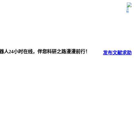
立秋
器人24小时在线，伴您科研之路漫漫前行！
发布
文献
求助