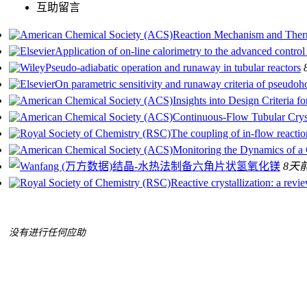
互助留言
Reaction Mechanism and Therma
Application of on-line calorimetry to the advanced control 
Pseudo‐adiabatic operation and runaway in tubular reactors
On parametric sensitivity and runaway criteria of pseudo
Insights into Design Criteria 
Continuous-Flow Tubular Crys
The coupling of in-flow reactio
Monitoring the Dynamics of a 
结晶-水热法制备六角片状氢氧化镁
8天
Reactive crystallization: a revi
没有进行任何应助