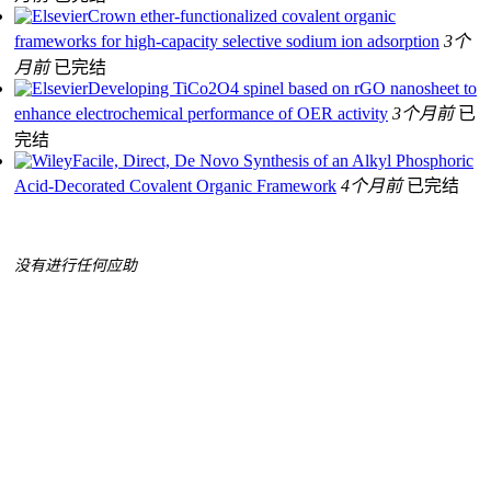
Crown ether-functionalized covalent organic
frameworks for high-capacity selective sodium ion adsorption
3个
月前
已完结
Developing TiCo2O4 spinel based on rGO nanosheet to
enhance electrochemical performance of OER activity
3个月前
已
完结
Facile, Direct, De Novo Synthesis of an Alkyl Phosphoric
Acid‐Decorated Covalent Organic Framework
4个月前
已完结
没有进行任何应助