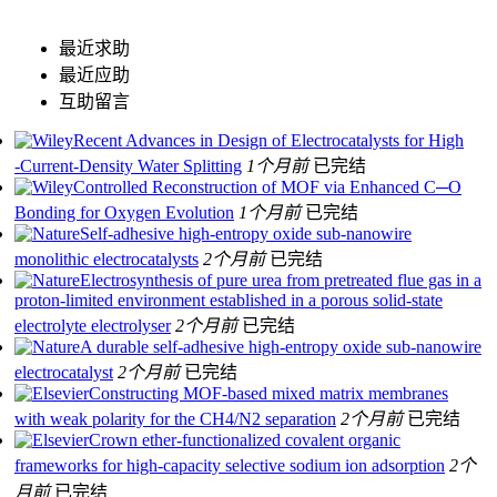
最近求助
最近应助
互助留言
Recent Advances in Design of Electrocatalysts for High
‐Current‐Density Water Splitting
1个月前
已完结
Controlled Reconstruction of MOF via Enhanced C─O
Bonding for Oxygen Evolution
1个月前
已完结
Self-adhesive high-entropy oxide sub-nanowire
monolithic electrocatalysts
2个月前
已完结
Electrosynthesis of pure urea from pretreated flue gas in a
proton-limited environment established in a porous solid-state
electrolyte electrolyser
2个月前
已完结
A durable self-adhesive high-entropy oxide sub-nanowire
electrocatalyst
2个月前
已完结
Constructing MOF-based mixed matrix membranes
with weak polarity for the CH4/N2 separation
2个月前
已完结
Crown ether-functionalized covalent organic
frameworks for high-capacity selective sodium ion adsorption
2个
月前
已完结