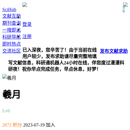
立秋
SciHub
文献互助
期刊查询
登录
一搜即达
注册
科研导航
即时热点
已入深夜，您辛苦了！由于当前在线
交流社区
发布
文献
求助
用户较少，发布求助请尽量完整地填
写文献信息，科研通机器人24小时在线，伴您度过漫漫科
研夜！祝你早点完成任务，早点休息，好梦！
羲月
Lv6
2072 积分
2023-07-19 加入