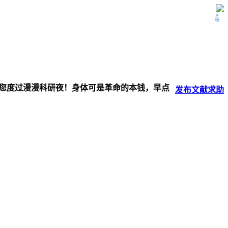
立秋
伴您度过漫漫科研夜！身体可是革命的本钱，早点
发布
文献
求助