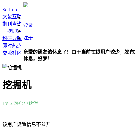
SciHub
文献互助
期刊查询
登录
一搜即达
注册
科研导航
即时热点
亲爱的研友该休息了！由于当前在线用户较少，发布
交流社区
休息，好梦！
挖掘机
Lv12
热心小伙伴
该用户设置信息不公开