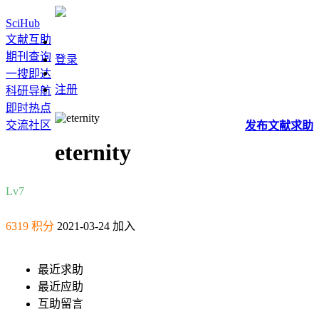
SciHub
文献互助
期刊查询
登录
一搜即达
注册
科研导航
即时热点
交流社区
发布
文献
求助
eternity
Lv7
6319 积分
2021-03-24 加入
最近求助
最近应助
互助留言