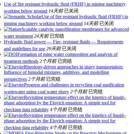
Use of fire resistant hydraulic fluid (FRHF) in mining machinery
working below ground
14天前
已关闭
Use of fire resistant hydraulic fluid (FRHF) in
mining machinery working below ground
14天前
已关闭
Scalable catalytic nanofiltration membranes for advanced
water treatment
24天前
已完结
Hydraulic fluid power — Fire- resistant fluids — Requirements
and guidelines for use
29天前
已关闭
Formation of mine water composition and analysis of
treatment methods
2个月前
已完结
Rheology-driven approaches in slurry transportation:
Influence of bimodal mixtures, additives, and modelling
perspectives
2个月前
已完结
Progress and challenges in recycling coal gasification
wastewater using coal water slurry
2个月前
已完结
Revisiting temperature effect on the kinetics of liquid–
phase adsorption by the Elovich equation: A simple tool for
checking data reliability
4个月前
已完结
Revisiting temperature effect on the kinetics of liquid–
phase adsorption by the Elovich equation: A simple tool for
checking data reliability
4个月前
已完结
A First-Principles Study on the Reaction Mechanisms of