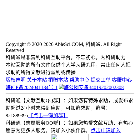
Copyright © 2020-2026 AbleSci.COM, 科研通, All Right
Reserved
科研通是非营利科研互助平台，不忘初心，为科研助力
本站互助的所有文件仅供个人学习研究用，禁止任何人把
求助的所得文献进行盈利或传播
版权声明
关于本站
捐赠本站
帮助中心
提交工单
客服中心
皖ICP备2024041134号-1
皖公网安备34019202002308
科研通【文献互助QQ群】：如果您有特殊求助，或发布求
助超过24小时未得到应助，可加群求助，群号：
821889395
【点击一键加群】
科研通【志愿服务QQ群】：如果您热爱文献互助，有热心
愿意为更多人服务，请加入小伙伴群，
点击申请加入