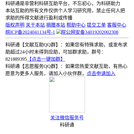
科研通是非营利科研互助平台，不忘初心，为科研助力
本站互助的所有文件仅供个人学习研究用，禁止任何人把
求助的所得文献进行盈利或传播
版权声明
关于本站
捐赠本站
帮助中心
提交工单
客服中心
皖ICP备2024041134号-1
皖公网安备34019202002308
科研通【文献互助QQ群】：如果您有特殊求助，或发布求
助超过24小时未得到应助，可加群求助，群号：
821889395
【点击一键加群】
科研通【志愿服务QQ群】：如果您热爱文献互助，有热心
愿意为更多人服务，请加入小伙伴群，
点击申请加入
关注微信服务号
科研通