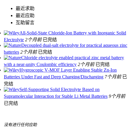
最近求助
最近应助
互助留言
All‐Solid‐State Chloride‐Ion Battery with Inorganic Solid
Electrolyte
2个月前
已完结
Decoupled dual-salt electrolyte for practical aqueous zinc
batteries
2个月前
已完结
Chloride electrolyte enabled practical zinc metal battery
with a near-unity Coulombic efficiency
2个月前
已完结
Hygroscopic V‐MOF Layer Enabling Stable Zn‐Ion
Batteries Under Fast and Deep Charging/Discharging
7个月前
已
完结
Self-Supporting Solid Electrolyte Based on
Supramolecular Interaction for Stable Li Metal Batteries
9个月前
已完结
没有进行任何应助