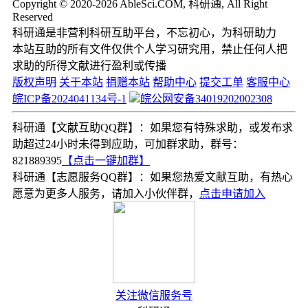
Copyright © 2020-2026 AbleSci.COM, 科研通, All Right
Reserved
科研通是非营利科研互助平台，不忘初心，为科研助力
本站互助的所有文件仅供个人学习研究用，禁止任何人把
求助的所得文献进行盈利或传播
版权声明
关于本站
捐赠本站
帮助中心
提交工单
客服中心
皖ICP备2024041134号-1
皖公网安备34019202002308
科研通【文献互助QQ群】：如果您有特殊求助，或发布求
助超过24小时未得到应助，可加群求助，群号：
821889395
【点击一键加群】
科研通【志愿服务QQ群】：如果您热爱文献互助，有热心
愿意为更多人服务，请加入小伙伴群，
点击申请加入
关注微信服务号