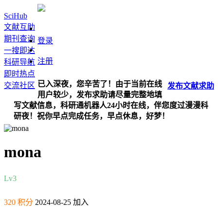
SciHub
文献互助
期刊查询
登录
一搜即达
注册
科研导航
即时热点
已入深夜，您辛苦了！由于当前在线
交流社区
发布
文献
求助
用户较少，发布求助请尽量完整地填
写文献信息，科研通机器人24小时在线，伴您度过漫漫科
研夜！祝你早点完成任务，早点休息，好梦！
mona
Lv3
320 积分
2024-08-25 加入