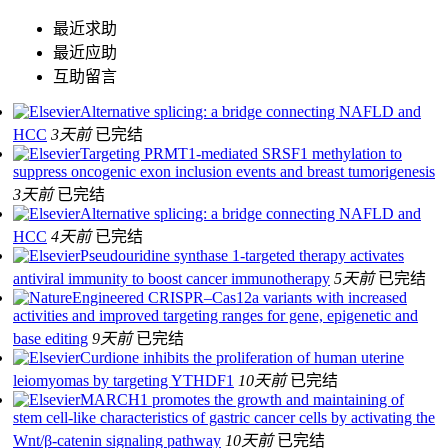
最近求助
最近应助
互助留言
Alternative splicing: a bridge connecting NAFLD and
HCC
3天前
已完结
Targeting PRMT1-mediated SRSF1 methylation to
suppress oncogenic exon inclusion events and breast tumorigenesis
3天前
已完结
Alternative splicing: a bridge connecting NAFLD and
HCC
4天前
已完结
Pseudouridine synthase 1-targeted therapy activates
antiviral immunity to boost cancer immunotherapy
5天前
已完结
Engineered CRISPR–Cas12a variants with increased
activities and improved targeting ranges for gene, epigenetic and
base editing
9天前
已完结
Curdione inhibits the proliferation of human uterine
leiomyomas by targeting YTHDF1
10天前
已完结
MARCH1 promotes the growth and maintaining of
stem cell-like characteristics of gastric cancer cells by activating the
Wnt/β-catenin signaling pathway
10天前
已完结