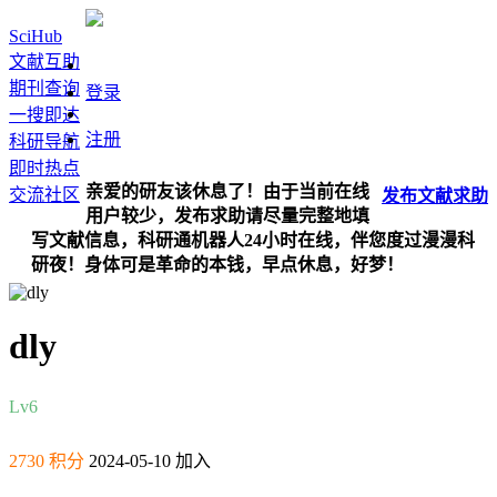
SciHub
文献互助
期刊查询
登录
一搜即达
注册
科研导航
即时热点
亲爱的研友该休息了！由于当前在线
交流社区
发布
文献
求助
用户较少，发布求助请尽量完整地填
写文献信息，科研通机器人24小时在线，伴您度过漫漫科
研夜！身体可是革命的本钱，早点休息，好梦！
dly
Lv6
2730 积分
2024-05-10 加入