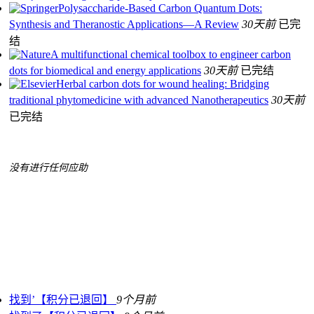
Polysaccharide-Based Carbon Quantum Dots:
Synthesis and Theranostic Applications—A Review
30天前
已完
结
A multifunctional chemical toolbox to engineer carbon
dots for biomedical and energy applications
30天前
已完结
Herbal carbon dots for wound healing: Bridging
traditional phytomedicine with advanced Nanotherapeutics
30天前
已完结
没有进行任何应助
找到’【积分已退回】
9个月前