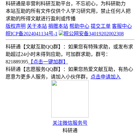
科研通是非营利科研互助平台，不忘初心，为科研助力
本站互助的所有文件仅供个人学习研究用，禁止任何人把
求助的所得文献进行盈利或传播
版权声明
关于本站
捐赠本站
帮助中心
提交工单
客服中心
皖ICP备2024041134号-1
皖公网安备34019202002308
科研通【文献互助QQ群】：如果您有特殊求助，或发布求
助超过24小时未得到应助，可加群求助，群号：
821889395
【点击一键加群】
科研通【志愿服务QQ群】：如果您热爱文献互助，有热心
愿意为更多人服务，请加入小伙伴群，
点击申请加入
关注微信服务号
科研通