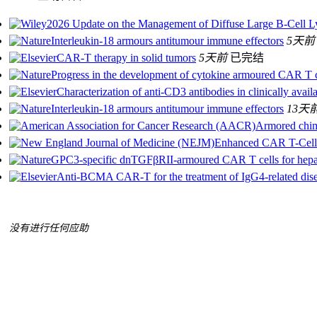
2026 Update on the Management of Diffuse Large B‐Cell
Interleukin-18 armours antitumour immune effectors
5天前
CAR-T therapy in solid tumors
5天前
已完结
Progress in the development of cytokine armoured CAR T c
Characterization of anti-CD3 antibodies in clinically availa
Interleukin-18 armours antitumour immune effectors
13天
Armored chime
Enhanced CAR T-Cell 
GPC3-specific dnTGFβRII-armoured CAR T cells for hepat
Anti-BCMA CAR-T for the treatment of IgG4-related disease
没有进行任何应助