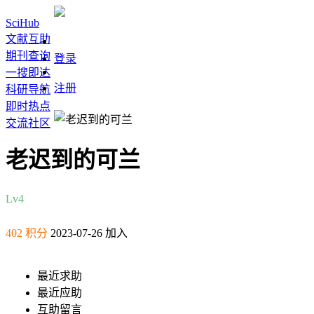
SciHub
文献互助
期刊查询
登录
一搜即达
注册
科研导航
即时热点
交流社区
老迟到的可兰
Lv4
402 积分
2023-07-26 加入
最近求助
最近应助
互助留言