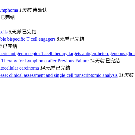
 Lymphoma
1天前
待确认
已完结
ells
6天前
已完结
ble bispecific T cell engagers
8天前
已完结
前
已完结
ric antigen receptor T-cell therapy targets antigen-heterogeneous gli
Therapy for Lymphoma after Previous Failure
14天前
已完结
ocellular carcinoma
14天前
已完结
: clinical assessment and single-cell transcriptomic analysis
21天前