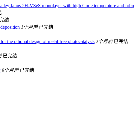
valley Janus 2H-VSeS monolayer with high Curie temperature and robust
结
完结
 deposition
1个月前
已完结
or the rational design of metal-free photocatalysts
2个月前
已完结
前
已完结
w
9个月前
已完结