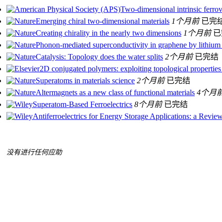
Two-dimensional intrinsic ferro
Emerging chiral two-dimensional materials
1个月前
已完
Creating chirality in the nearly two dimensions
1个月前
已
Phonon-mediated superconductivity in graphene by lithium
Catalysis: Topology does the water splits
2个月前
已完结
2D conjugated polymers: exploiting topological properties f
Superatoms in materials science
2个月前
已完结
Altermagnets as a new class of functional materials
4个月
Superatom‐Based Ferroelectrics
8个月前
已完结
Antiferroelectrics for Energy Storage Applications: a Revie
没有进行任何应助