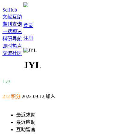
SciHub
文献互助
期刊查询
登录
一搜即达
注册
科研导航
即时热点
交流社区
JYL
Lv3
212 积分
2022-09-12 加入
最近求助
最近应助
互助留言