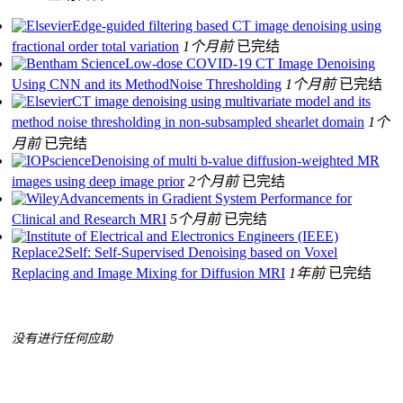
Edge-guided filtering based CT image denoising using
fractional order total variation
1个月前
已完结
Low-dose COVID-19 CT Image Denoising
Using CNN and its MethodNoise Thresholding
1个月前
已完结
CT image denoising using multivariate model and its
method noise thresholding in non-subsampled shearlet domain
1个
月前
已完结
Denoising of multi b-value diffusion-weighted MR
images using deep image prior
2个月前
已完结
Advancements in Gradient System Performance for
Clinical and Research MRI
5个月前
已完结
Replace2Self: Self-Supervised Denoising based on Voxel
Replacing and Image Mixing for Diffusion MRI
1年前
已完结
没有进行任何应助