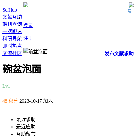
立秋
SciHub
文献互助
期刊查询
登录
一搜即达
注册
科研导航
即时热点
交流社区
发布
文献
求助
碗盆泡面
Lv1
48 积分
2023-10-17 加入
最近求助
最近应助
互助留言