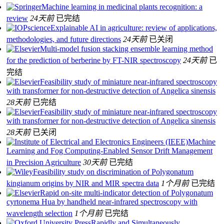
Machine learning in medicinal plants recognition: a
review
24天前
已完结
Explainable AI in agriculture: review of applications,
methodologies, and future directions
24天前
已关闭
Multi-model fusion stacking ensemble learning method
for the prediction of berberine by FT-NIR spectroscopy
24天前
已
完结
Feasibility study of miniature near-infrared spectroscopy
with transformer for non-destructive detection of Angelica sinensis
28天前
已完结
Feasibility study of miniature near-infrared spectroscopy
with transformer for non-destructive detection of Angelica sinensis
28天前
已关闭
Machine
Learning and Fog Computing-Enabled Sensor Drift Management
in Precision Agriculture
30天前
已完结
Feasibility study on discrimination of Polygonatum
kingianum origins by NIR and MIR spectra data
1个月前
已完结
Rapid on-site multi-indicator detection of Polygonatum
cyrtonema Hua by handheld near-infrared spectroscopy with
wavelength selection
1个月前
已完结
Rapidly and Simultaneously