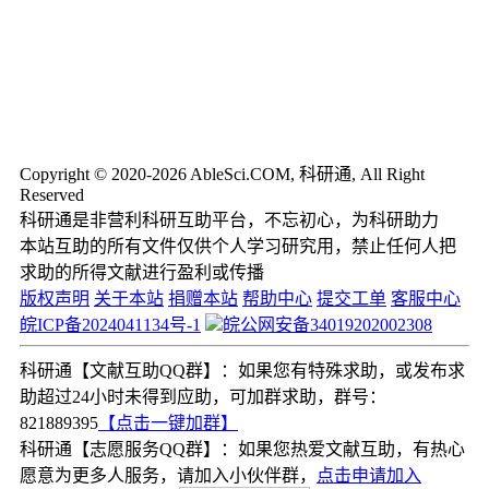
Copyright © 2020-2026 AbleSci.COM, 科研通, All Right
Reserved
科研通是非营利科研互助平台，不忘初心，为科研助力
本站互助的所有文件仅供个人学习研究用，禁止任何人把
求助的所得文献进行盈利或传播
版权声明
关于本站
捐赠本站
帮助中心
提交工单
客服中心
皖ICP备2024041134号-1
皖公网安备34019202002308
科研通【文献互助QQ群】：如果您有特殊求助，或发布求
助超过24小时未得到应助，可加群求助，群号：
821889395
【点击一键加群】
科研通【志愿服务QQ群】：如果您热爱文献互助，有热心
愿意为更多人服务，请加入小伙伴群，
点击申请加入