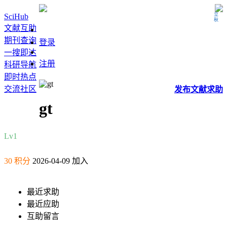
立秋
SciHub
文献互助
期刊查询
登录
一搜即达
注册
科研导航
即时热点
交流社区
发布
文献
求助
gt
Lv1
30 积分
2026-04-09 加入
最近求助
最近应助
互助留言