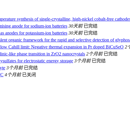
perature synthesis of single-crystalline, high-nickel cobalt-free cathodes
mising anode for sodium-ion batteries
30天前
已完结
as anodes for potassium-ion batteries
30天前
已完结
ent organic framework for the rapid and selective detection of glyphos
below Cahill limit: Negative thermal expansion in Pr doped BiCuSeO
2
inic-like phase transition in ZrO2 nanocrystals
2个月前
已完结
sulfates for electrostatic energy storage
3个月前
已完结
yte
3个月前
已完结
°С
4个月前
已关闭