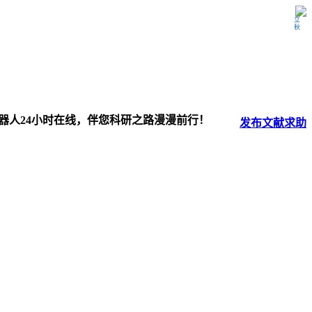
立秋
器人24小时在线，伴您科研之路漫漫前行！
发布
文献
求助