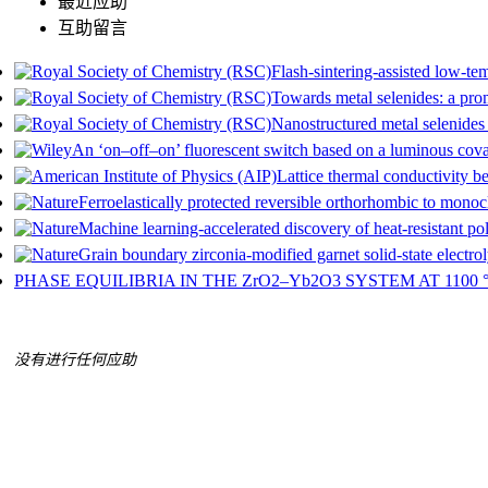
最近应助
互助留言
Flash-sintering-assisted low-tem
Towards metal selenides: a pro
Nanostructured metal selenides 
An ‘on–off–on’ fluorescent switch based on a luminous coval
Lattice thermal conductivity 
Ferroelastically protected reversible orthorhombic to monocl
Machine learning-accelerated discovery of heat-resistant poly
Grain boundary zirconia-modified garnet solid-state electrol
PHASE EQUILIBRIA IN THE ZrO2–Yb2O3 SYSTEM AT 1100 
没有进行任何应助