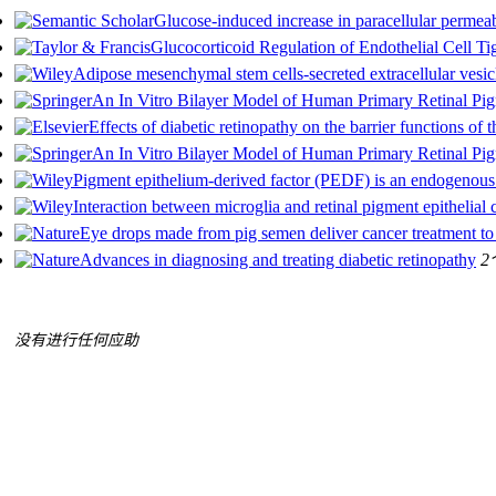
Glucose-induced increase in paracellular permeabi
Glucocorticoid Regulation of Endothelial Cell T
Adipose mesenchymal stem cells‐secreted extracellular vesi
An In Vitro Bilayer Model of Human Primary Retinal Pigm
Effects of diabetic retinopathy on the barrier functions of 
An In Vitro Bilayer Model of Human Primary Retinal Pigm
Pigment epithelium‐derived factor (PEDF) is an endogenous 
Interaction between microglia and retinal pigment epithelial ce
Eye drops made from pig semen deliver cancer treatment to
Advances in diagnosing and treating diabetic retinopathy
2
没有进行任何应助