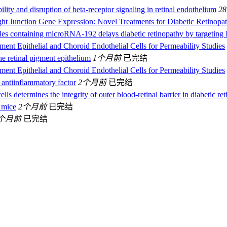
lity and disruption of beta-receptor signaling in retinal endothelium
2
ight Junction Gene Expression: Novel Treatments for Diabetic Retinopa
cles containing microRNA‐192 delays diabetic retinopathy by targetin
ent Epithelial and Choroid Endothelial Cells for Permeability Studies
the retinal pigment epithelium
1个月前
已完结
ent Epithelial and Choroid Endothelial Cells for Permeability Studies
antiinflammatory factor
2个月前
已完结
lls determines the integrity of outer blood‐retinal barrier in diabetic re
 mice
2个月前
已完结
个月前
已完结