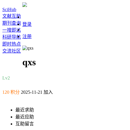
SciHub
文献互助
期刊查询
登录
一搜即达
注册
科研导航
即时热点
交流社区
qxs
Lv2
120 积分
2025-11-21 加入
最近求助
最近应助
互助留言