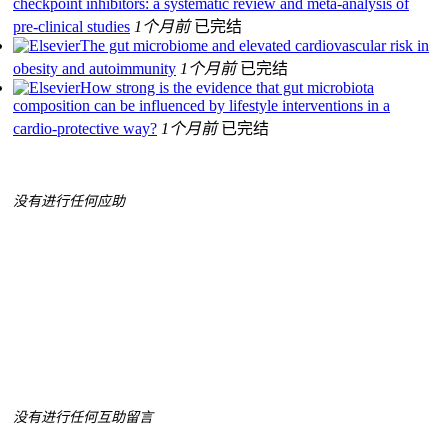
checkpoint inhibitors: a systematic review and meta-analysis of
pre-clinical studies
1个月前
已完结
The gut microbiome and elevated cardiovascular risk in
obesity and autoimmunity
1个月前
已完结
How strong is the evidence that gut microbiota
composition can be influenced by lifestyle interventions in a
cardio-protective way?
1个月前
已完结
没有进行任何应助
没有进行任何互助留言