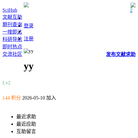
立秋
SciHub
文献互助
期刊查询
登录
一搜即达
注册
科研导航
即时热点
交流社区
发布
文献
求助
yy
Lv2
144 积分
2026-05-10 加入
最近求助
最近应助
互助留言