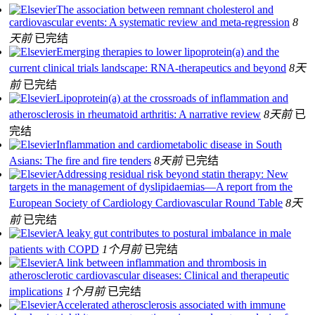
The association between remnant cholesterol and
cardiovascular events: A systematic review and meta-regression
8
天前
已完结
Emerging therapies to lower lipoprotein(a) and the
current clinical trials landscape: RNA-therapeutics and beyond
8天
前
已完结
Lipoprotein(a) at the crossroads of inflammation and
atherosclerosis in rheumatoid arthritis: A narrative review
8天前
已
完结
Inflammation and cardiometabolic disease in South
Asians: The fire and fire tenders
8天前
已完结
Addressing residual risk beyond statin therapy: New
targets in the management of dyslipidaemias—A report from the
European Society of Cardiology Cardiovascular Round Table
8天
前
已完结
A leaky gut contributes to postural imbalance in male
patients with COPD
1个月前
已完结
A link between inflammation and thrombosis in
atherosclerotic cardiovascular diseases: Clinical and therapeutic
implications
1个月前
已完结
Accelerated atherosclerosis associated with immune