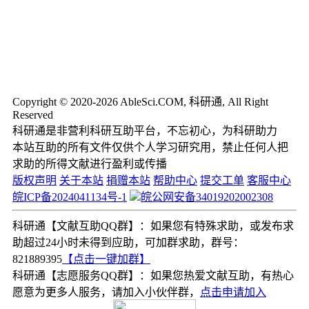
Copyright © 2020-2026 AbleSci.COM, 科研通, All Right
Reserved
科研通是非营利科研互助平台，不忘初心，为科研助力
本站互助的所有文件仅供个人学习研究用，禁止任何人把
求助的所得文献进行盈利或传播
版权声明
关于本站
捐赠本站
帮助中心
提交工单
客服中心
皖ICP备2024041134号-1
皖公网安备34019202002308
科研通【文献互助QQ群】：如果您有特殊求助，或发布求
助超过24小时未得到应助，可加群求助，群号：
821889395
【点击一键加群】
科研通【志愿服务QQ群】：如果您热爱文献互助，有热心
愿意为更多人服务，请加入小伙伴群，
点击申请加入