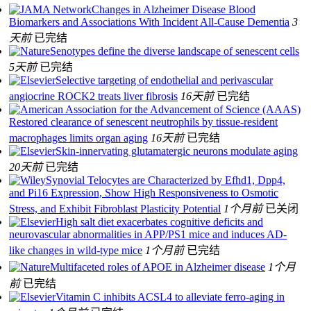
Changes in Alzheimer Disease Blood
Biomarkers and Associations With Incident All-Cause Dementia
3
天前
已完结
Senotypes define the diverse landscape of senescent cells
5天前
已完结
Selective targeting of endothelial and perivascular
angiocrine ROCK2 treats liver fibrosis
16天前
已完结
Restored clearance of senescent neutrophils by tissue-resident
macrophages limits organ aging
16天前
已完结
Skin-innervating glutamatergic neurons modulate aging
20天前
已完结
Synovial Telocytes are Characterized by Efhd1, Dpp4,
and Pi16 Expression, Show High Responsiveness to Osmotic
Stress, and Exhibit Fibroblast Plasticity Potential
1个月前
已关闭
High salt diet exacerbates cognitive deficits and
neurovascular abnormalities in APP/PS1 mice and induces AD-
like changes in wild-type mice
1个月前
已完结
Multifaceted roles of APOE in Alzheimer disease
1个月
前
已完结
Vitamin C inhibits ACSL4 to alleviate ferro-aging in