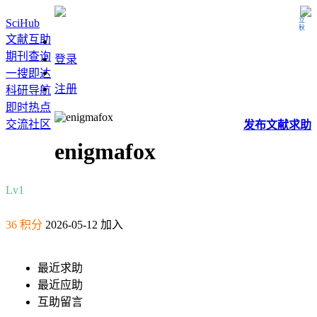
立秋
SciHub
文献互助
期刊查询
登录
一搜即达
注册
科研导航
即时热点
交流社区
发布
文献
求助
enigmafox
Lv1
36 积分
2026-05-12 加入
最近求助
最近应助
互助留言