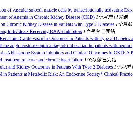
ion of vascular smooth muscle cells by transcriptionally activating Egr‑2
ment of Anemia in Chronic Kidney Disease (CKD)
1个月前
已完结
 on Chronic Kidney Disease in Patients with Type 2 Diabetes
1个月前
ong Individuals Receiving RAAS Inhibitors
1个月前
已完结
n Renal and Cardiovascular Outcomes in Patients with Type 2 Diabetes
f the angiotensin-receptor antagonist irbesartan in patients with nephro
sin-Aldosterone System Inhibitors and Clinical Outcomes in CKD: A 
 treatment of acute and chronic heart failure
1个月前
已完结
ular and Kidney Outcomes in Patients With Type 2 Diabetes
1个月前
 Patients at Metabolic Risk: An Endocrine Society* Clinical Practic