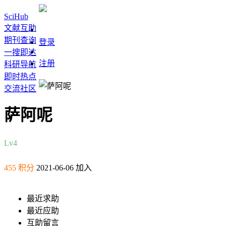
SciHub
文献互助
期刊查询
登录
一搜即达
注册
科研导航
即时热点
交流社区
萨阿呢
Lv4
455 积分
2021-06-06 加入
最近求助
最近应助
互助留言