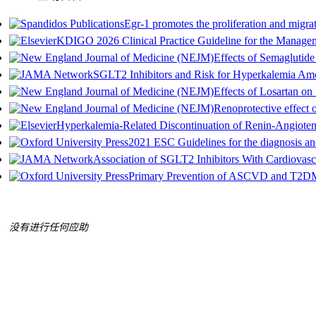
Egr‑1 promotes the proliferation and migrat
KDIGO 2026 Clinical Practice Guideline for the Manage
Effects of Semaglutide
SGLT2 Inhibitors and Risk for Hyperkalemia Am
Effects of Losartan o
Renoprotective effect o
Hyperkalemia-Related Discontinuation of Renin-Angioten
2021 ESC Guidelines for the diagnosis and
Association of SGLT2 Inhibitors With Cardiovasc
Primary Prevention of ASCVD and T2DM in
没有进行任何应助