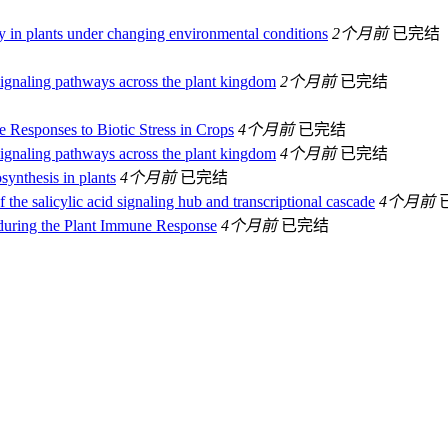
y in plants under changing environmental conditions
2个月前
已完结
signaling pathways across the plant kingdom
2个月前
已完结
 Responses to Biotic Stress in Crops
4个月前
已完结
signaling pathways across the plant kingdom
4个月前
已完结
synthesis in plants
4个月前
已完结
the salicylic acid signaling hub and transcriptional cascade
4个月前
during the Plant Immune Response
4个月前
已完结