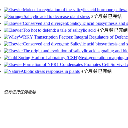
Molecular regulation of the salicylic acid hormone pathwa
Salicylic acid to decrease plant stress
2个月前
已完结
Conserved and divergent: Salicylic acid biosynthesis and 
Too hot to defend: a tale of salicylic acid
4个月前
已完结
WRKY Transcription Factors: Integral Regulators of Defence
Conserved and divergent: Salicylic acid biosynthesis and 
The origin and evolution of salicylic acid signaling and bio
Next-generation mapping of 
Formation of NPR1 Condensates Promotes Cell Survival 
Abiotic stress responses in plants
4个月前
已完结
没有进行任何应助