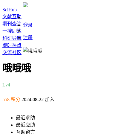
SciHub
文献互助
期刊查询
登录
一搜即达
注册
科研导航
即时热点
交流社区
哦哦哦
Lv4
558 积分
2024-08-22 加入
最近求助
最近应助
互助留言