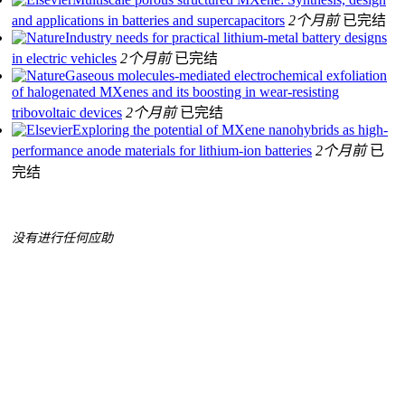
and applications in batteries and supercapacitors
2个月前
已完结
Industry needs for practical lithium-metal battery designs
in electric vehicles
2个月前
已完结
Gaseous molecules-mediated electrochemical exfoliation
of halogenated MXenes and its boosting in wear-resisting
tribovoltaic devices
2个月前
已完结
Exploring the potential of MXene nanohybrids as high-
performance anode materials for lithium-ion batteries
2个月前
已
完结
没有进行任何应助