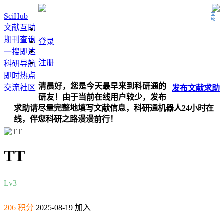
立秋
SciHub
文献互助
期刊查询
登录
一搜即达
注册
科研导航
即时热点
清晨好，您是今天最早来到科研通的
交流社区
发布
文献
求助
研友！由于当前在线用户较少，发布
求助请尽量完整地填写文献信息，科研通机器人24小时在
线，伴您科研之路漫漫前行！
TT
Lv3
206 积分
2025-08-19 加入