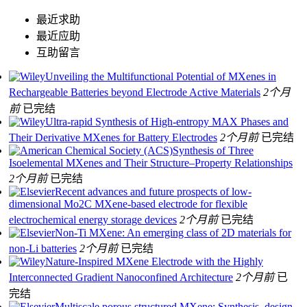
最近求助
最近应助
互助留言
Unveiling the Multifunctional Potential of MXenes in
Rechargeable Batteries beyond Electrode Active Materials
2个月
前
已完结
Ultra‐rapid Synthesis of High‐entropy MAX Phases and
Their Derivative MXenes for Battery Electrodes
2个月前
已完结
Synthesis of Three
Isoelemental MXenes and Their Structure–Property Relationships
2个月前
已完结
Recent advances and future prospects of low-
dimensional Mo2C MXene-based electrode for flexible
electrochemical energy storage devices
2个月前
已完结
Non-Ti MXene: An emerging class of 2D materials for
non-Li batteries
2个月前
已完结
Nature‐Inspired MXene Electrode with the Highly
Interconnected Gradient Nanoconfined Architecture
2个月前
已
完结
Multiscale porous structured MXene: Synthesis, design