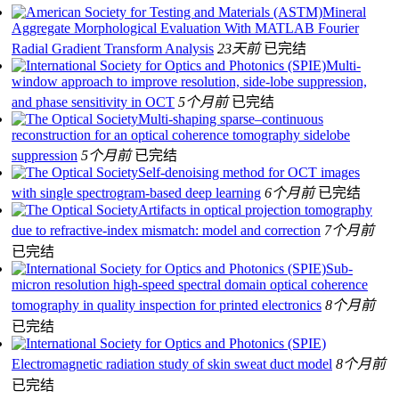
Mineral
Aggregate Morphological Evaluation With MATLAB Fourier
Radial Gradient Transform Analysis
23天前
已完结
Multi-
window approach to improve resolution, side-lobe suppression,
and phase sensitivity in OCT
5个月前
已完结
Multi-shaping sparse–continuous
reconstruction for an optical coherence tomography sidelobe
suppression
5个月前
已完结
Self-denoising method for OCT images
with single spectrogram-based deep learning
6个月前
已完结
Artifacts in optical projection tomography
due to refractive-index mismatch: model and correction
7个月前
已完结
Sub-
micron resolution high-speed spectral domain optical coherence
tomography in quality inspection for printed electronics
8个月前
已完结
Electromagnetic radiation study of skin sweat duct model
8个月前
已完结