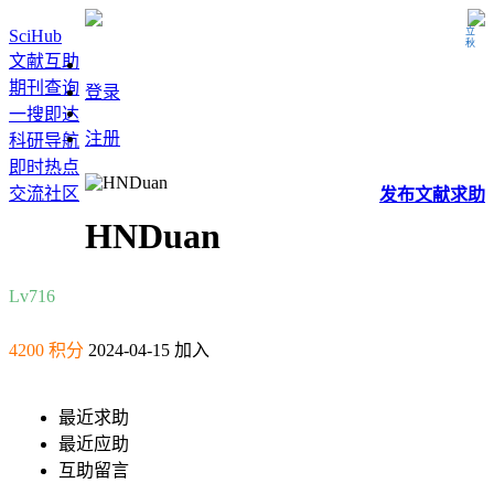
立秋
SciHub
文献互助
期刊查询
登录
一搜即达
注册
科研导航
即时热点
交流社区
发布
文献
求助
HNDuan
Lv7
16
4200 积分
2024-04-15 加入
最近求助
最近应助
互助留言