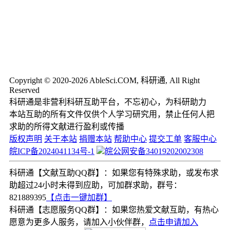
Copyright © 2020-2026 AbleSci.COM, 科研通, All Right
Reserved
科研通是非营利科研互助平台，不忘初心，为科研助力
本站互助的所有文件仅供个人学习研究用，禁止任何人把
求助的所得文献进行盈利或传播
版权声明
关于本站
捐赠本站
帮助中心
提交工单
客服中心
皖ICP备2024041134号-1
皖公网安备34019202002308
科研通【文献互助QQ群】：如果您有特殊求助，或发布求
助超过24小时未得到应助，可加群求助，群号：
821889395
【点击一键加群】
科研通【志愿服务QQ群】：如果您热爱文献互助，有热心
愿意为更多人服务，请加入小伙伴群，
点击申请加入