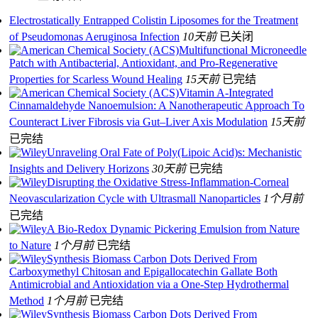
Electrostatically Entrapped Colistin Liposomes for the Treatment
of Pseudomonas Aeruginosa Infection
10天前
已关闭
Multifunctional Microneedle
Patch with Antibacterial, Antioxidant, and Pro-Regenerative
Properties for Scarless Wound Healing
15天前
已完结
Vitamin A-Integrated
Cinnamaldehyde Nanoemulsion: A Nanotherapeutic Approach To
Counteract Liver Fibrosis via Gut–Liver Axis Modulation
15天前
已完结
Unraveling Oral Fate of Poly(Lipoic Acid)s: Mechanistic
Insights and Delivery Horizons
30天前
已完结
Disrupting the Oxidative Stress-Inflammation-Corneal
Neovascularization Cycle with Ultrasmall Nanoparticles
1个月前
已完结
A Bio‐Redox Dynamic Pickering Emulsion from Nature
to Nature
1个月前
已完结
Synthesis Biomass Carbon Dots Derived From
Carboxymethyl Chitosan and Epigallocatechin Gallate Both
Antimicrobial and Antioxidation via a One‐Step Hydrothermal
Method
1个月前
已完结
Synthesis Biomass Carbon Dots Derived From