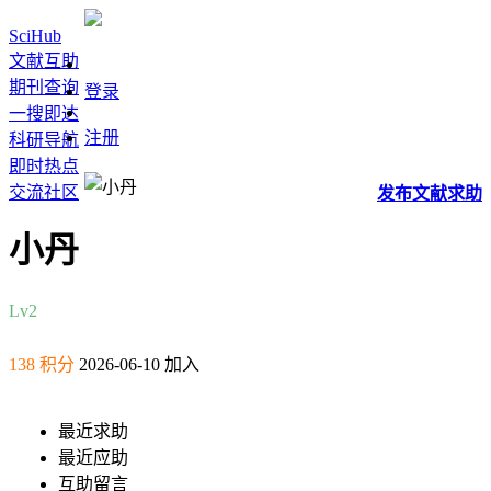
SciHub
文献互助
期刊查询
登录
一搜即达
注册
科研导航
即时热点
交流社区
发布
文献
求助
小丹
Lv2
138 积分
2026-06-10 加入
最近求助
最近应助
互助留言