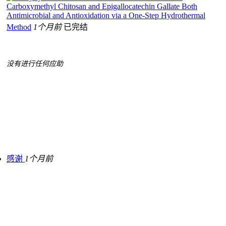
Carboxymethyl Chitosan and Epigallocatechin Gallate Both
Antimicrobial and Antioxidation via a One‐Step Hydrothermal
Method
1个月前
已完结
没有进行任何应助
感谢
1个月前