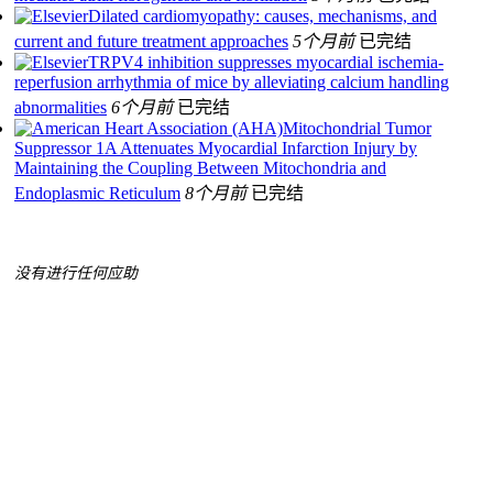
Dilated cardiomyopathy: causes, mechanisms, and
current and future treatment approaches
5个月前
已完结
TRPV4 inhibition suppresses myocardial ischemia-
reperfusion arrhythmia of mice by alleviating calcium handling
abnormalities
6个月前
已完结
Mitochondrial Tumor
Suppressor 1A Attenuates Myocardial Infarction Injury by
Maintaining the Coupling Between Mitochondria and
Endoplasmic Reticulum
8个月前
已完结
没有进行任何应助