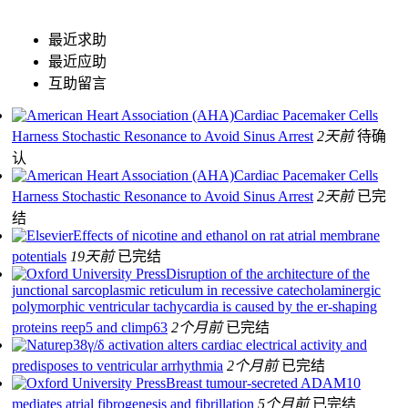
最近求助
最近应助
互助留言
Cardiac Pacemaker Cells
Harness Stochastic Resonance to Avoid Sinus Arrest
2天前
待确
认
Cardiac Pacemaker Cells
Harness Stochastic Resonance to Avoid Sinus Arrest
2天前
已完
结
Effects of nicotine and ethanol on rat atrial membrane
potentials
19天前
已完结
Disruption of the architecture of the
junctional sarcoplasmic reticulum in recessive catecholaminergic
polymorphic ventricular tachycardia is caused by the er-shaping
proteins reep5 and climp63
2个月前
已完结
p38γ/δ activation alters cardiac electrical activity and
predisposes to ventricular arrhythmia
2个月前
已完结
Breast tumour-secreted ADAM10
mediates atrial fibrogenesis and fibrillation
5个月前
已完结