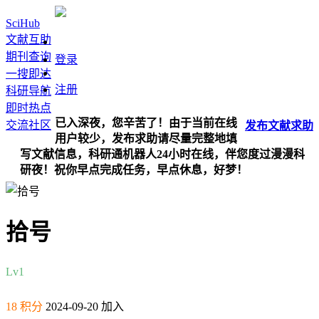
SciHub
文献互助
期刊查询
登录
一搜即达
注册
科研导航
即时热点
已入深夜，您辛苦了！由于当前在线
交流社区
发布
文献
求助
用户较少，发布求助请尽量完整地填
写文献信息，科研通机器人24小时在线，伴您度过漫漫科
研夜！祝你早点完成任务，早点休息，好梦！
拾号
Lv1
18 积分
2024-09-20 加入