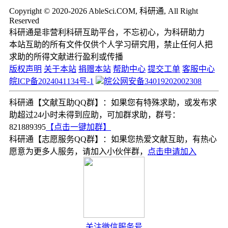
Copyright © 2020-2026 AbleSci.COM, 科研通, All Right
Reserved
科研通是非营利科研互助平台，不忘初心，为科研助力
本站互助的所有文件仅供个人学习研究用，禁止任何人把
求助的所得文献进行盈利或传播
版权声明
关于本站
捐赠本站
帮助中心
提交工单
客服中心
皖ICP备2024041134号-1
皖公网安备34019202002308
科研通【文献互助QQ群】：如果您有特殊求助，或发布求
助超过24小时未得到应助，可加群求助，群号：
821889395
【点击一键加群】
科研通【志愿服务QQ群】：如果您热爱文献互助，有热心
愿意为更多人服务，请加入小伙伴群，
点击申请加入
关注微信服务号