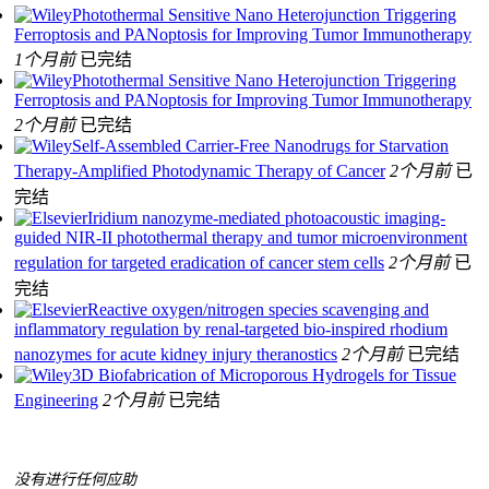
Photothermal Sensitive Nano Heterojunction Triggering
Ferroptosis and PANoptosis for Improving Tumor Immunotherapy
1个月前
已完结
Photothermal Sensitive Nano Heterojunction Triggering
Ferroptosis and PANoptosis for Improving Tumor Immunotherapy
2个月前
已完结
Self‐Assembled Carrier‐Free Nanodrugs for Starvation
Therapy‐Amplified Photodynamic Therapy of Cancer
2个月前
已
完结
Iridium nanozyme-mediated photoacoustic imaging-
guided NIR-II photothermal therapy and tumor microenvironment
regulation for targeted eradication of cancer stem cells
2个月前
已
完结
Reactive oxygen/nitrogen species scavenging and
inflammatory regulation by renal-targeted bio-inspired rhodium
nanozymes for acute kidney injury theranostics
2个月前
已完结
3D Biofabrication of Microporous Hydrogels for Tissue
Engineering
2个月前
已完结
没有进行任何应助