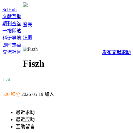
SciHub
文献互助
期刊查询
登录
一搜即达
注册
科研导航
即时热点
交流社区
发布
文献
求助
Fiszh
Lv4
520 积分
2026-05-19 加入
最近求助
最近应助
互助留言