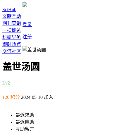
SciHub
文献互助
期刊查询
登录
一搜即达
注册
科研导航
即时热点
交流社区
盖世汤圆
Lv2
126 积分
2024-05-10 加入
最近求助
最近应助
互助留言