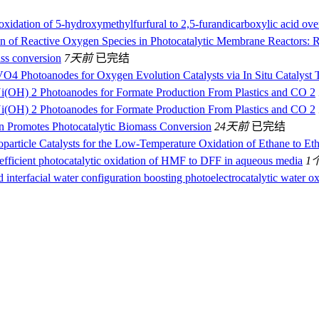
oxidation of 5-hydroxymethylfurfural to 2,5-furandicarboxylic acid ove
ion of Reactive Oxygen Species in Photocatalytic Membrane Reactors: R
ass conversion
7天前
已完结
O4 Photoanodes for Oxygen Evolution Catalysts via In Situ Catalyst 
‐Ni(OH) 2 Photoanodes for Formate Production From Plastics and CO 2
‐Ni(OH) 2 Photoanodes for Formate Production From Plastics and CO 2
 Promotes Photocatalytic Biomass Conversion
24天前
已完结
particle Catalysts for the Low-Temperature Oxidation of Ethane to Et
 efficient photocatalytic oxidation of HMF to DFF in aqueous media
1
 interfacial water configuration boosting photoelectrocatalytic water 