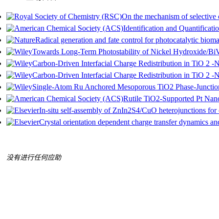
On the mechanism of selective 
Identification and Quantificat
Radical generation and fate control for photocatalytic biom
Towards Long‐Term Photostability of Nickel Hydroxide/BiV
Carbon‐Driven Interfacial Charge Redistribution in TiO 2 
Carbon‐Driven Interfacial Charge Redistribution in TiO 2 
Single‐Atom Ru Anchored Mesoporous TiO2 Phase‐Junction
Rutile TiO2-Supported Pt Nano
In-situ self-assembly of ZnIn2S4/CuO heterojunctions for
Crystal orientation dependent charge transfer dynamics and
没有进行任何应助