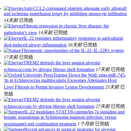
Anti-CCL2-conjugated platelets attenuate early allograft
and ischemia–reperfusion injury by inhibiting monocyte infiltration
14天前
已完结
Fibrosis regression in chronic liver disease: the
pathologist’s view
14天前
已完结
IL-22 regulates inflammatory responses to agricultural
dust-induced airway inflammation
16天前
已完结
Therapeutic opportunities of the IL-22–IL-22R1 system
17天前
已完结
TREM2 defends the liver against alveolar
echinococcosis by driving fibrous shell formation
17天前
已完结
Tearing Down the Wall: emu-miR-745-
3p in Echinococcus multilocularis Exosomes Attenuates Host
Liver Fibrosis to Permit Invasive Lesion Development
23天前
已
完结
TREM2 defends the liver against alveolar
echinococcosis by driving fibrous shell formation
27天前
已完结
IL-22 modulates STAT3/β-catenin/let-7a signaling and
hepatic granulomas in Schistosoma mansoni infection: versus
praziquantel and combination treatment
1个月前
已完结
Recent advances in surgical strategies for alveolar