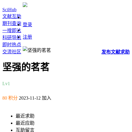
SciHub
文献互助
期刊查询
登录
一搜即达
注册
科研导航
即时热点
交流社区
发布
文献
求助
坚强的茗茗
Lv1
80 积分
2023-11-12 加入
最近求助
最近应助
互助留言