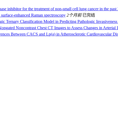
ase inhibitor for the treatment of non-small cell lung cancer in the pas
sted surface-enhanced Raman spectroscopy
2个月前
已完结
ic Ternary Classification Model in Predicting Pathologic Invasivene
 Nongated Noncontrast Chest CT Images to Assess Changes in Arterial I
erences Between CACS and Lp(a) in Atherosclerotic Cardiovascular 