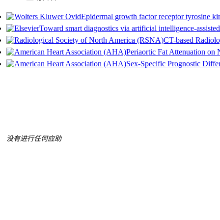
Epidermal growth factor receptor tyrosine kin
Toward smart diagnostics via artificial intelligence-assi
CT-based Radiolog
Periaortic Fat Attenuation on
Sex-Specific Prognostic Diff
没有进行任何应助