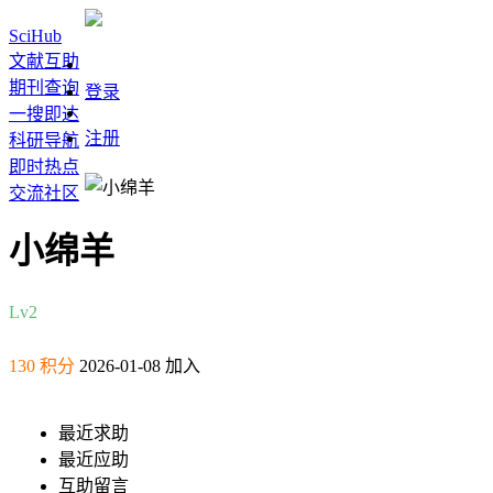
SciHub
文献互助
期刊查询
登录
一搜即达
注册
科研导航
即时热点
交流社区
小绵羊
Lv2
130 积分
2026-01-08 加入
最近求助
最近应助
互助留言