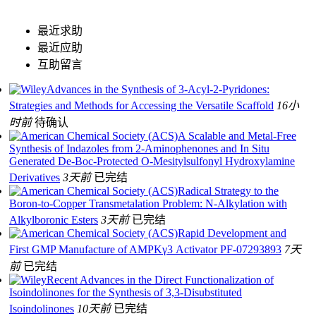
最近求助
最近应助
互助留言
Advances in the Synthesis of 3‐Acyl‐2‐Pyridones:
Strategies and Methods for Accessing the Versatile Scaffold
16小
时前
待确认
A Scalable and Metal-Free
Synthesis of Indazoles from 2-Aminophenones and In Situ
Generated De-Boc-Protected O-Mesitylsulfonyl Hydroxylamine
Derivatives
3天前
已完结
Radical Strategy to the
Boron-to-Copper Transmetalation Problem: N-Alkylation with
Alkylboronic Esters
3天前
已完结
Rapid Development and
First GMP Manufacture of AMPKγ3 Activator PF-07293893
7天
前
已完结
Recent Advances in the Direct Functionalization of
Isoindolinones for the Synthesis of 3,3‐Disubstituted
Isoindolinones
10天前
已完结