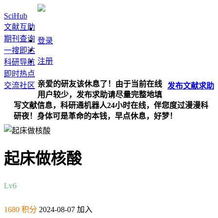
SciHub
文献互助
期刊查询
登录
一搜即达
注册
科研导航
即时热点
亲爱的研友该休息了！由于当前在线
交流社区
发布
文献
求助
用户较少，发布求助请尽量完整地填
写文献信息，科研通机器人24小时在线，伴您度过漫漫科
研夜！身体可是革命的本钱，早点休息，好梦！
起床做核酸
Lv6
1680 积分
2024-08-07 加入