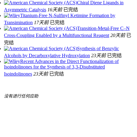
Chiral Diene Ligands in
Asymmetric Catalysis
16天前
已完结
Titanium‐Free N‐Sulfinyl Ketimine Formation by
Transimination
17天前
已完结
Transition-Metal-Free C–N
Cross-Coupling Enabled by a Multifunctional Reagent
20天前
已
完结
Synthesis of Benzylic
Alcohols by Decarboxylative Hydroxylation
23天前
已完结
Recent Advances in the Direct Functionalization of
Isoindolinones for the Synthesis of 3,3‐Disubstituted
Isoindolinones
23天前
已完结
没有进行任何应助