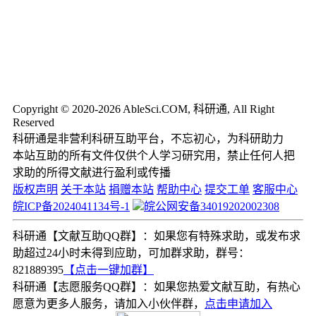
Copyright © 2020-2026 AbleSci.COM, 科研通, All Right
Reserved
科研通是非营利科研互助平台，不忘初心，为科研助力
本站互助的所有文件仅供个人学习研究用，禁止任何人把
求助的所得文献进行盈利或传播
版权声明
关于本站
捐赠本站
帮助中心
提交工单
客服中心
皖ICP备2024041134号-1
皖公网安备34019202002308
科研通【文献互助QQ群】：如果您有特殊求助，或发布求
助超过24小时未得到应助，可加群求助，群号：
821889395
【点击一键加群】
科研通【志愿服务QQ群】：如果您热爱文献互助，有热心
愿意为更多人服务，请加入小伙伴群，
点击申请加入