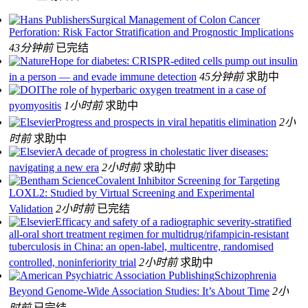
Surgical Management of Colon Cancer
Perforation: Risk Factor Stratification and Prognostic Implications
43分钟前
已完结
Hope for diabetes: CRISPR-edited cells pump out insulin
in a person — and evade immune detection
45分钟前
求助中
The role of hyperbaric oxygen treatment in a case of
pyomyositis
1小时前
求助中
Progress and prospects in viral hepatitis elimination
2小
时前
求助中
A decade of progress in cholestatic liver diseases:
navigating a new era
2小时前
求助中
Covalent Inhibitor Screening for Targeting
LOXL2: Studied by Virtual Screening and Experimental
Validation
2小时前
已完结
Efficacy and safety of a radiographic severity-stratified
all-oral short treatment regimen for multidrug/rifampicin-resistant
tuberculosis in China: an open-label, multicentre, randomised
controlled, noninferiority trial
2小时前
求助中
Schizophrenia
Beyond Genome-Wide Association Studies: It’s About Time
2小
时前
已完结