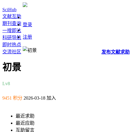
SciHub
文献互助
期刊查询
登录
一搜即达
注册
科研导航
即时热点
交流社区
发布
文献
求助
初景
Lv8
9451 积分
2026-03-18 加入
最近求助
最近应助
互助留言