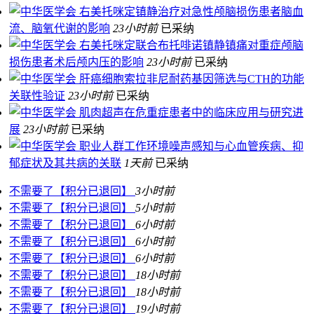
右美托咪定镇静治疗对急性颅脑损伤患者脑血
流、脑氧代谢的影响
23小时前
已采纳
右美托咪定联合布托啡诺镇静镇痛对重症颅脑
损伤患者术后颅内压的影响
23小时前
已采纳
肝癌细胞索拉非尼耐药基因筛选与CTH的功能
关联性验证
23小时前
已采纳
肌肉超声在危重症患者中的临床应用与研究进
展
23小时前
已采纳
职业人群工作环境噪声感知与心血管疾病、抑
郁症状及其共病的关联
1天前
已采纳
不需要了【积分已退回】
3小时前
不需要了【积分已退回】
5小时前
不需要了【积分已退回】
6小时前
不需要了【积分已退回】
6小时前
不需要了【积分已退回】
6小时前
不需要了【积分已退回】
18小时前
不需要了【积分已退回】
18小时前
不需要了【积分已退回】
19小时前