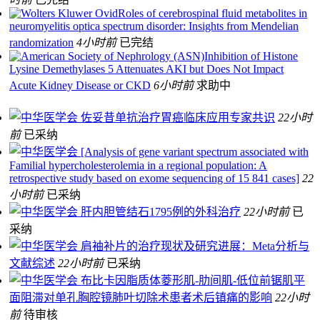
Roles of cerebrospinal fluid metabolites in
neuromyelitis optica spectrum disorder: Insights from Mendelian
randomization
4小时前
已完结
Inhibition of Histone
Lysine Demethylases 5 Attenuates AKI but Does Not Impact
Acute Kidney Disease or CKD
6小时前
求助中
佐妥昔单抗治疗胃癌临床应用专家共识
22小时
前
已采纳
[Analysis of gene variant spectrum associated with
Familial hypercholesterolemia in a regional population: A
retrospective study based on exome sequencing of 15 841 cases]
22
小时前
已采纳
肝内胆管结石1795例的外科治疗
22小时前
已
采纳
肩袖补片的治疗现状及研究进展：Meta分析与
文献综述
22小时前
已采纳
布比卡因脂质体菱形肌-肋间肌-低位前锯肌平
面阻滞对单孔胸腔镜肺叶切除术患者术后镇痛的影响
22小时
前
待审核