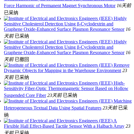
Force Harmonic of Permanent Magnet Synchronous Motor
16天前
已采纳
Highly
Sensitive Cholesterol Detection Using β-Cyclodextrin and
Graphene Oxide-Enhanced Surface Plasmon Resonance Sensor
16
天前
已采纳
Highly
Sensitive Cholesterol Detection Using β-Cyclodextrin and
Graphene Oxide-Enhanced Surface Plasmon Resonance Sensor
16
天前
已撤回
Remove
Dynamic Objects for Mapping in the Warehouse Environment
23
天前
已采纳
High-
Sensitivity Fiber-Optic Thermomagnetic Sensor Based on Hollow
Suspended Core Fiber
23天前
已采纳
Matching
Heterogeneous Textual Data Using Spatial Features
23天前
已采
纳
A
Flexible Hall Effect-Based Tactile Sensor With a Halbach Array
23
天前
已采纳