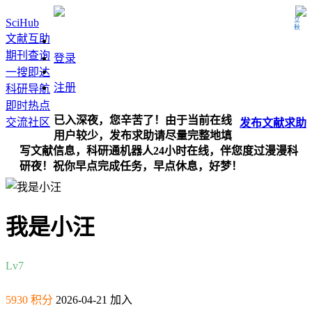
立秋
SciHub
文献互助
期刊查询
登录
一搜即达
注册
科研导航
即时热点
已入深夜，您辛苦了！由于当前在线
交流社区
发布
文献
求助
用户较少，发布求助请尽量完整地填
写文献信息，科研通机器人24小时在线，伴您度过漫漫科
研夜！祝你早点完成任务，早点休息，好梦！
我是小汪
Lv7
5930 积分
2026-04-21 加入