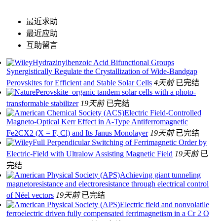
最近求助
最近应助
互助留言
Hydrazinylbenzoic Acid Bifunctional Groups
Synergistically Regulate the Crystallization of Wide‐Bandgap
Perovskites for Efficient and Stable Solar Cells
4天前
已完结
Perovskite–organic tandem solar cells with a photo-
transformable stabilizer
19天前
已完结
Electric Field-Controlled
Magneto-Optical Kerr Effect in A-Type Antiferromagnetic
Fe2CX2 (X = F, Cl) and Its Janus Monolayer
19天前
已完结
Full Perpendicular Switching of Ferrimagnetic Order by
Electric‐Field with Ultralow Assisting Magnetic Field
19天前
已
完结
Achieving giant tunneling
magnetoresistance and electroresistance through electrical control
of Néel vectors
19天前
已完结
Electric field and nonvolatile
ferroelectric driven fully compensated ferrimagnetism in a Cr 2 O