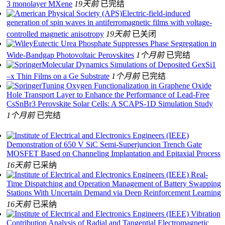
3 monolayer MXene
19天前
已完结
Electric-field-induced
generation of spin waves in antiferromagnetic films with voltage-
controlled magnetic anisotropy
19天前
已关闭
Eutectic Urea Phosphate Suppresses Phase Segregation in
Wide‐Bandgap Photovoltaic Perovskites
1个月前
已完结
Molecular Dynamics Simulations of Deposited GexSi1
–x Thin Films on a Ge Substrate
1个月前
已完结
Tuning Oxygen Functionalization in Graphene Oxide
Hole Transport Layer to Enhance the Performance of Lead-Free
CsSnBr3 Perovskite Solar Cells: A SCAPS-1D Simulation Study
1个月前
已完结
Demonstration of 650 V SiC Semi-Superjuncion Trench Gate
MOSFET Based on Channeling Implantation and Epitaxial Process
16天前
已采纳
Real-
Time Dispatching and Operation Management of Battery Swapping
Stations With Uncertain Demand via Deep Reinforcement Learning
16天前
已采纳
Vibration
Contribution Analysis of Radial and Tangential Electromagnetic