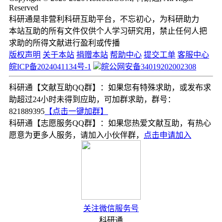
Reserved
科研通是非营利科研互助平台，不忘初心，为科研助力
本站互助的所有文件仅供个人学习研究用，禁止任何人把
求助的所得文献进行盈利或传播
版权声明
关于本站
捐赠本站
帮助中心
提交工单
客服中心
皖ICP备2024041134号-1
皖公网安备34019202002308
科研通【文献互助QQ群】：如果您有特殊求助，或发布求
助超过24小时未得到应助，可加群求助，群号：
821889395
【点击一键加群】
科研通【志愿服务QQ群】：如果您热爱文献互助，有热心
愿意为更多人服务，请加入小伙伴群，
点击申请加入
关注微信服务号
科研通