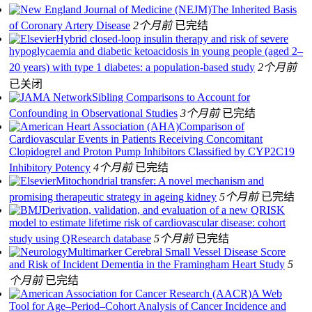
The Inherited Basis
of Coronary Artery Disease
2个月前
已完结
Hybrid closed-loop insulin therapy and risk of severe
hypoglycaemia and diabetic ketoacidosis in young people (aged 2–
20 years) with type 1 diabetes: a population-based study
2个月前
已关闭
Sibling Comparisons to Account for
Confounding in Observational Studies
3个月前
已完结
Comparison of
Cardiovascular Events in Patients Receiving Concomitant
Clopidogrel and Proton Pump Inhibitors Classified by CYP2C19
Inhibitory Potency
4个月前
已完结
Mitochondrial transfer: A novel mechanism and
promising therapeutic strategy in ageing kidney
5个月前
已完结
Derivation, validation, and evaluation of a new QRISK
model to estimate lifetime risk of cardiovascular disease: cohort
study using QResearch database
5个月前
已完结
Multimarker Cerebral Small Vessel Disease Score
and Risk of Incident Dementia in the Framingham Heart Study
5
个月前
已完结
A Web
Tool for Age–Period–Cohort Analysis of Cancer Incidence and