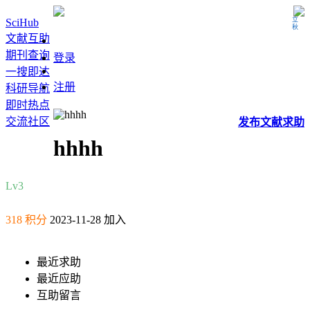
立秋
SciHub
文献互助
期刊查询
登录
一搜即达
注册
科研导航
即时热点
交流社区
发布
文献
求助
hhhh
Lv3
318 积分
2023-11-28 加入
最近求助
最近应助
互助留言