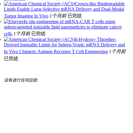
Crown-like Biodegradable
Lipids Enable Lung-Selective mRNA Delivery and Dual-Modal
Tumor Imaging In Vivo
1个月前
已完结
In situ engineering of mRNA-CAR T cells using
spleen-targeted ionizable lipid nanoparticles to eliminate cancer
cells
1个月前
已完结
β-Hydroxy Thioether-
Derived Ionizable Lipids for Spleen-Tropic mRNA Delivery and
In Vivo Chimeric Antigen Receptor T Cell Engineering
1个月前
已完结
没有进行任何应助