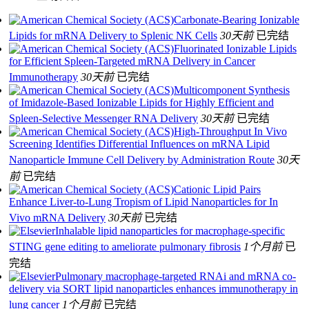
Carbonate-Bearing Ionizable
Lipids for mRNA Delivery to Splenic NK Cells
30天前
已完结
Fluorinated Ionizable Lipids
for Efficient Spleen-Targeted mRNA Delivery in Cancer
Immunotherapy
30天前
已完结
Multicomponent Synthesis
of Imidazole-Based Ionizable Lipids for Highly Efficient and
Spleen-Selective Messenger RNA Delivery
30天前
已完结
High-Throughput In Vivo
Screening Identifies Differential Influences on mRNA Lipid
Nanoparticle Immune Cell Delivery by Administration Route
30天
前
已完结
Cationic Lipid Pairs
Enhance Liver-to-Lung Tropism of Lipid Nanoparticles for In
Vivo mRNA Delivery
30天前
已完结
Inhalable lipid nanoparticles for macrophage-specific
STING gene editing to ameliorate pulmonary fibrosis
1个月前
已
完结
Pulmonary macrophage-targeted RNAi and mRNA co-
delivery via SORT lipid nanoparticles enhances immunotherapy in
lung cancer
1个月前
已完结