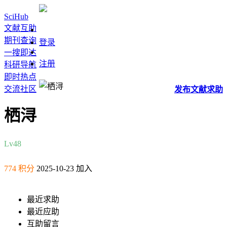
SciHub
文献互助
期刊查询
登录
一搜即达
注册
科研导航
即时热点
交流社区
发布
文献
求助
栖浔
Lv4
8
774 积分
2025-10-23 加入
最近求助
最近应助
互助留言