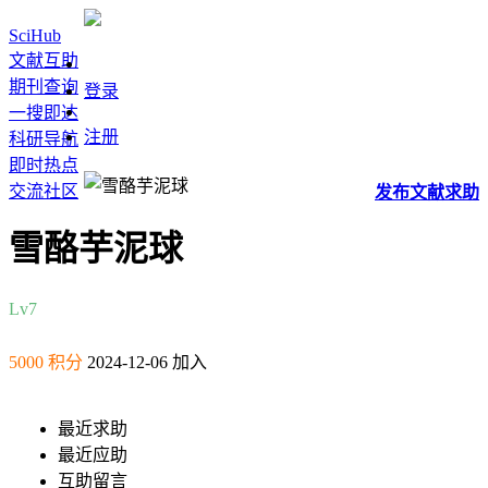
SciHub
文献互助
期刊查询
登录
一搜即达
注册
科研导航
即时热点
交流社区
发布
文献
求助
雪酪芋泥球
Lv7
5000 积分
2024-12-06 加入
最近求助
最近应助
互助留言