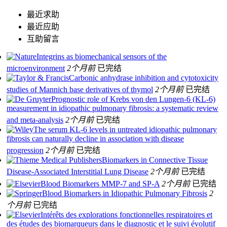
最近求助
最近应助
互助留言
Integrins as biomechanical sensors of the
microenvironment
2个月前
已完结
Carbonic anhydrase inhibition and cytotoxicity
studies of Mannich base derivatives of thymol
2个月前
已完结
Prognostic role of Krebs von den Lungen-6 (KL-6)
measurement in idiopathic pulmonary fibrosis: a systematic review
and meta-analysis
2个月前
已完结
The serum KL‐6 levels in untreated idiopathic pulmonary
fibrosis can naturally decline in association with disease
progression
2个月前
已完结
Biomarkers in Connective Tissue
Disease-Associated Interstitial Lung Disease
2个月前
已完结
Blood Biomarkers MMP-7 and SP-A
2个月前
已完结
Blood Biomarkers in Idiopathic Pulmonary Fibrosis
2
个月前
已完结
Intérêts des explorations fonctionnelles respiratoires et
des études des biomarqueurs dans le diagnostic et le suivi évolutif