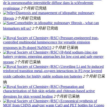
de la pneumopathie interstitielle diffuse dans la sclérodermie
systémique
2个月前
已完结
Diagnosis and management of idiopathic pulmonary
fibrosis
2个月前
已完结
Comorbidity in idiopathic pulmonary fibrosis - what can
biomarkers tell us?
2个月前
已完结
Pressure-engineered trap-
controlled multimodal luminescence for versatile emission
responses in Pr-doped NaNbO3
2个月前
已采纳
Hybrid sodium-/zinc-ion
battery systems: emerging approaches for low-cost and safe energy
storage
2个月前
已采纳
Unveiling Li and Sr-induced
reinforced transition metal–oxygen interactions in P2-type layered
oxide cathodes for highly stable sodium-ion batteries
2个月前
已采
纳
Preparation and
characterization of fish skin gelatin and chitosan-based active
dressings for skin wound healing
2个月前
已采纳
Economical synthesis of
MOF from CHNS analyzer waste CuO and PET bottles for Congo