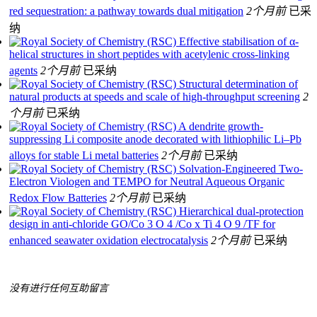
red sequestration: a pathway towards dual mitigation
2个月前
已采
纳
Effective stabilisation of α-
helical structures in short peptides with acetylenic cross-linking
agents
2个月前
已采纳
Structural determination of
natural products at speeds and scale of high-throughput screening
2
个月前
已采纳
A dendrite growth-
suppressing Li composite anode decorated with lithiophilic Li–Pb
alloys for stable Li metal batteries
2个月前
已采纳
Solvation-Engineered Two-
Electron Viologen and TEMPO for Neutral Aqueous Organic
Redox Flow Batteries
2个月前
已采纳
Hierarchical dual-protection
design in anti-chloride GO/Co 3 O 4 /Co x Ti 4 O 9 /TF for
enhanced seawater oxidation electrocatalysis
2个月前
已采纳
没有进行任何互助留言