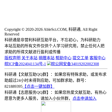
Copyright © 2020-2026 AbleSci.COM, 科研通, All Right
Reserved
科研通是非营利科研互助平台，不忘初心，为科研助力
本站互助的所有文件仅供个人学习研究用，禁止任何人把
求助的所得文献进行盈利或传播
版权声明
关于本站
捐赠本站
帮助中心
提交工单
客服中心
皖ICP备2024041134号-1
皖公网安备34019202002308
科研通【文献互助QQ群】：如果您有特殊求助，或发布求
助超过24小时未得到应助，可加群求助，群号：
821889395
【点击一键加群】
科研通【志愿服务QQ群】：如果您热爱文献互助，有热心
愿意为更多人服务，请加入小伙伴群，
点击申请加入