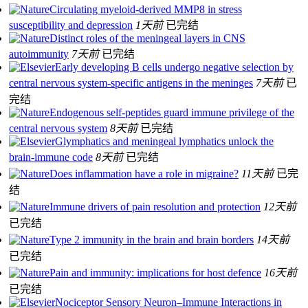
Circulating myeloid-derived MMP8 in stress
susceptibility and depression
1天前
已完结
Distinct roles of the meningeal layers in CNS
autoimmunity
7天前
已完结
Early developing B cells undergo negative selection by
central nervous system-specific antigens in the meninges
7天前
已
完结
Endogenous self-peptides guard immune privilege of the
central nervous system
8天前
已完结
Glymphatics and meningeal lymphatics unlock the
brain-immune code
8天前
已完结
Does inflammation have a role in migraine?
11天前
已完
结
Immune drivers of pain resolution and protection
12天前
已完结
Type 2 immunity in the brain and brain borders
14天前
已完结
Pain and immunity: implications for host defence
16天前
已完结
Nociceptor Sensory Neuron–Immune Interactions in