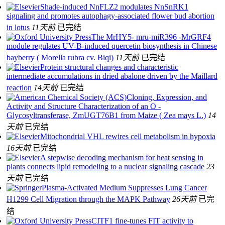
Shade-induced NnFLZ2 modulates NnSnRK1
signaling and promotes autophagy-associated flower bud abortion
in lotus
11天前
已完结
The MrHY5- mru-miR396 -MrGRF4
module regulates UV-B-induced quercetin biosynthesis in Chinese
bayberry ( Morella rubra cv. Biqi)
11天前
已完结
Protein structural changes and characteristic
intermediate accumulations in dried abalone driven by the Maillard
reaction
14天前
已完结
Cloning, Expression, and
Activity and Structure Characterization of an O -
Glycosyltransferase, ZmUGT76B1 from Maize ( Zea mays L.)
14
天前
已完结
Mitochondrial VHL rewires cell metabolism in hypoxia
16天前
已完结
A stepwise decoding mechanism for heat sensing in
plants connects lipid remodeling to a nuclear signaling cascade
23
天前
已完结
Plasma-Activated Medium Suppresses Lung Cancer
H1299 Cell Migration through the MAPK Pathway
26天前
已完
结
CITF1 fine-tunes FIT activity to