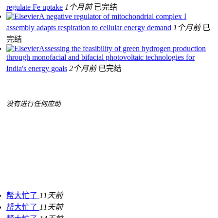
regulate Fe uptake
1个月前
已完结
A negative regulator of mitochondrial complex I
assembly adapts respiration to cellular energy demand
1个月前
已
完结
Assessing the feasibility of green hydrogen production
through monofacial and bifacial photovoltaic technologies for
India's energy goals
2个月前
已完结
没有进行任何应助
帮大忙了
11天前
帮大忙了
11天前