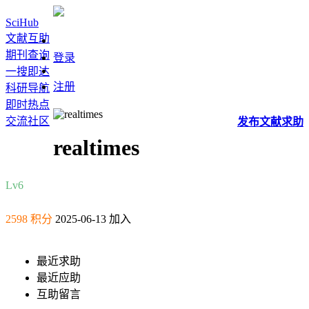
SciHub
文献互助
期刊查询
登录
一搜即达
注册
科研导航
即时热点
交流社区
发布
文献
求助
realtimes
Lv6
2598 积分
2025-06-13 加入
最近求助
最近应助
互助留言